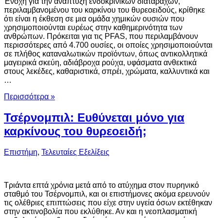
Ένοχη για την ανάπτυξη ενδοκρινικών διαταραχών,
περιλαμβανομένου του καρκίνου του θυρεοειδούς, κρίθηκε
ότι είναι η έκθεση σε μια ομάδα χημικών ουσιών που
χρησιμοποιούνται ευρέως στην καθημερινότητα των
ανθρώπων. Πρόκειται για τις PFAS, που περιλαμβάνουν
περισσότερες από 4.700 ουσίες, οι οποίες χρησιμοποιούνται
σε πλήθος καταναλωτικών προϊόντων, όπως αντικολλητικά
μαγειρικά σκεύη, αδιάβροχα ρούχα, υφάσματα ανθεκτικά
στους λεκέδες, καθαριστικά, σπρέι, χρώματα, καλλυντικά και
…
Περισσότερα »
Τσέρνομπιλ: Ευθύνεται μόνο για
καρκίνους του θυρεοειδή;
Επιστήμη
,
Τελευταίες Εξελίξεις
Τριάντα επτά χρόνια μετά από το ατύχημα στον πυρηνικό
σταθμό του Τσέρνομπιλ, και οι επιστήμονες ακόμα ερευνούν
τις ολέθριες επιπτώσεις που είχε στην υγεία όσων εκτέθηκαν
στην ακτινοβολία που εκλύθηκε. Αν και η νεοπλασματική