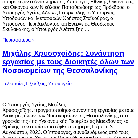
συμμετείχαν ο Αναπληρωτής Υπουργός Εθνικής Οικονομίας
και Οικονομικών Νικόλαος Παπαθανάσης ως Πρόεδρος, ο
Υπουργός Υγείας Άδωνις Γεωργιάδης, ο Υπουργός
Υποδομών και Μεταφορών Χρήστος Σταϊκούρας, ο
Υπουργός Περιβάλλοντος και Ενέργειας Θεόδωρος
Σκυλακάκης, ο Υπουργός Ανάπτυξης …
Περισσότερα »
Μιχάλης Χρυσοχοΐδης: Συνάντηση
εργασίας με τους Διοικητές όλων των
Νοσοκομείων της Θεσσαλονίκης
Τελευταίες Εξελίξεις
,
Υπουργείο
Ο Υπουργός Υγείας, Μιχάλης
Χρυσοχοΐδης, πραγματοποίησε συνάντηση εργασίας με τους
Διοικητές όλων των Νοσοκομείων της Θεσσαλονίκης, στα
γραφεία της 4ης Υγειονομικής Περιφέρειας Μακεδονίας και
Θράκης, την οποία επισκέφθηκε σήμερα, Πέμπτη 3
Αυγούστου, 2023. Ο Υπουργός, συνοδευόμενος από τους
Υφυπουργούς Υγείας κ.κ Μάριο Θεμιστοκλέους και Δημήτρη