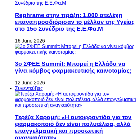
Rephrame στην πράξη: 1.000 στελέχη
επαναπροσδιόρισαν το μέλλον της Υγείας
στο 15ο Συνέδριο της Ε.Ε.Φα.Μ
16 June 2026
3ο ΣΦΕΕ Summit: Μπορεί η Ελλάδα να
γίνει κόμβος φαρμακευτικής καινοτομίας;
12 June 2026
Συνεντεύξεις
Τερέζα Χαραμή: «Η αυτοφροντίδα για τον
φαρμακοποιό δεν είναι πολυτέλεια, αλλά
επαγγελματική και προσωπική
αναγκαιότητα»