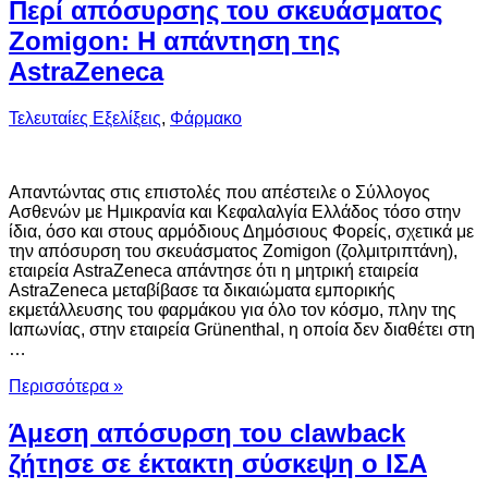
Περί απόσυρσης του σκευάσματος
Ζοmigon: Η απάντηση της
AstraZeneca
Τελευταίες Εξελίξεις
,
Φάρμακο
Aπαντώντας στις επιστολές που απέστειλε ο Σύλλογος
Ασθενών με Ημικρανία και Κεφαλαλγία Ελλάδος τόσο στην
ίδια, όσο και στους αρμόδιους Δημόσιους Φορείς, σχετικά με
την απόσυρση του σκευάσματος Zomigon (ζολμιτριπτάνη),
εταιρεία AstraZeneca απάντησε ότι η μητρική εταιρεία
AstraZeneca μεταβίβασε τα δικαιώματα εμπορικής
εκμετάλλευσης του φαρμάκου για όλο τον κόσμο, πλην της
Ιαπωνίας, στην εταιρεία Grünenthal, η οποία δεν διαθέτει στη
…
Περισσότερα »
Άμεση απόσυρση του clawback
ζήτησε σε έκτακτη σύσκεψη ο ΙΣΑ