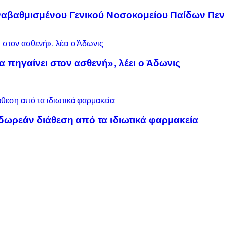
αναβαθμισμένου Γενικού Νοσοκομείου Παίδων Πεν
α πηγαίνει στον ασθενή», λέει ο Άδωνις
ωρεάν διάθεση από τα ιδιωτικά φαρμακεία