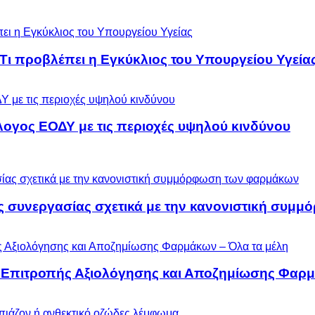
 Τι προβλέπει η Εγκύκλιος του Υπουργείου Υγεία
λογος ΕΟΔΥ με τις περιοχές υψηλού κινδύνου
ς συνεργασίας σχετικά με την κανονιστική συ
ς Επιτροπής Αξιολόγησης και Αποζημίωσης Φαρμ