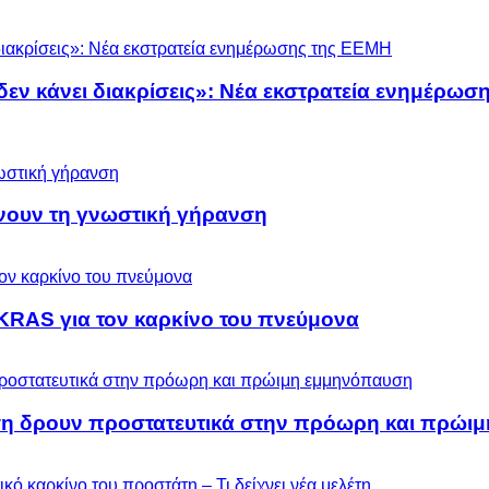
 δεν κάνει διακρίσεις»: Νέα εκστρατεία ενημέρω
ύνουν τη γνωστική γήρανση
KRAS για τον καρκίνο του πνεύμονα
ση δρουν προστατευτικά στην πρόωρη και πρώι