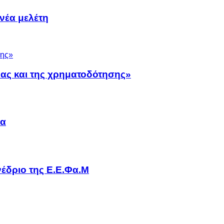
νέα μελέτη
νας και της χρηματοδότησης»
να
έδριο της Ε.Ε.Φα.Μ