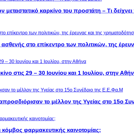
μεταστατικό καρκίνο του προστάτη – Τι δείχνει 
 ασθενής στο επίκεντρο των πολιτικών, της έρευ
ίνο στις 29 – 30 Ιουνίου και 1 Ιουλίου, στην Αθή
προσδιόρισαν το μέλλον της Υγείας στο 15ο Συν
 κόμβος φαρμακευτικής καινοτομίας;