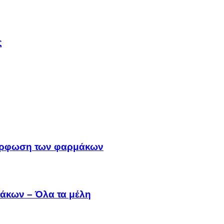
ς
μμόρφωση των φαρμάκων
άκων – Όλα τα μέλη