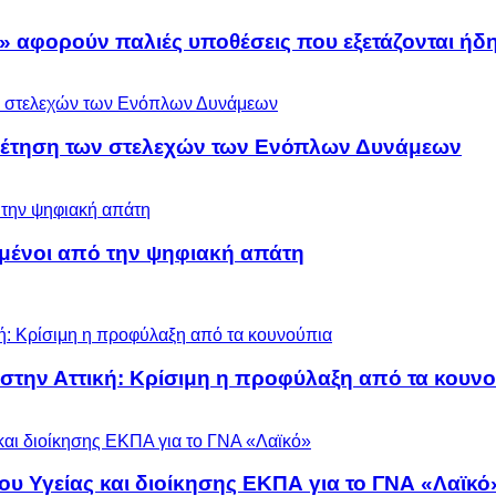
» αφορούν παλιές υποθέσεις που εξετάζονται ήδ
ρέτηση των στελεχών των Ενόπλων Δυνάμεων
μένοι από την ψηφιακή απάτη
 στην Αττική: Κρίσιμη η προφύλαξη από τα κουν
ου Υγείας και διοίκησης ΕΚΠΑ για το ΓΝΑ «Λαϊκό