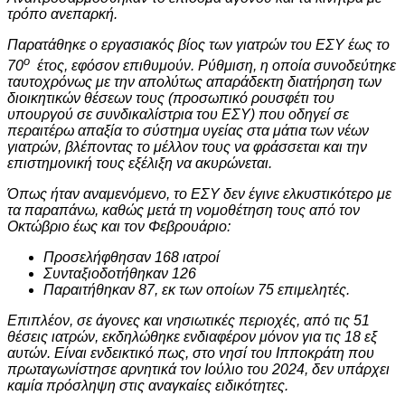
τρόπο ανεπαρκή.
Παρατάθηκε ο εργασιακός βίος των γιατρών του ΕΣΥ έως το
ο
70
έτος, εφόσον επιθυμούν. Ρύθμιση, η οποία συνοδεύτηκε
ταυτοχρόνως με την απολύτως απαράδεκτη διατήρηση των
διοικητικών θέσεων τους (προσωπικό ρουσφέτι του
υπουργού σε συνδικαλίστρια του ΕΣΥ) που οδηγεί σε
περαιτέρω απαξία το σύστημα υγείας στα μάτια των νέων
γιατρών, βλέποντας το μέλλον τους να φράσσεται και την
επιστημονική τους εξέλιξη να ακυρώνεται.
Όπως ήταν αναμενόμενο, το ΕΣΥ δεν έγινε ελκυστικότερο με
τα παραπάνω, καθώς μετά τη νομοθέτηση τους από τον
Οκτώβριο έως και τον Φεβρουάριο:
Προσελήφθησαν 168 ιατροί
Συνταξιοδοτήθηκαν 126
Παραιτήθηκαν 87, εκ των οποίων 75 επιμελητές.
Επιπλέον, σε άγονες και νησιωτικές περιοχές, από τις 51
θέσεις ιατρών, εκδηλώθηκε ενδιαφέρον μόνον για τις 18 εξ
αυτών. Είναι ενδεικτικό πως, στο νησί του Ιπποκράτη που
πρωταγωνίστησε αρνητικά τον Ιούλιο του 2024, δεν υπάρχει
καμία πρόσληψη στις αναγκαίες ειδικότητες.