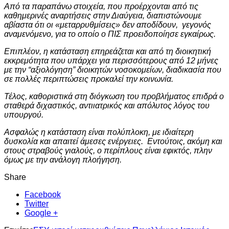
Από τα παραπάνω στοιχεία, που προέρχονται από τις
καθημερινές αναρτήσεις στην Διαύγεια, διαπιστώνουμε
αβίαστα ότι οι «μεταρρυθμίσεις» δεν αποδίδουν, γεγονός
αναμενόμενο, για το οποίο ο ΠΙΣ προειδοποίησε εγκαίρως.
Επιπλέον, η κατάσταση επηρεάζεται και από τη διοικητική
εκκρεμότητα που υπάρχει για περισσότερους από 12 μήνες
με την “αξιολόγηση” διοικητών νοσοκομείων, διαδικασία που
σε πολλές περιπτώσεις προκαλεί την κοινωνία.
Τέλος, καθοριστικά στη διόγκωση του προβλήματος επιδρά ο
σταθερά διχαστικός, αντιιατρικός και απόλυτος λόγος του
υπουργού.
Ασφαλώς η κατάσταση είναι πολύπλοκη, με ιδιαίτερη
δυσκολία και απαιτεί άμεσες ενέργειες. Εντούτοις, ακόμη και
στους στραβούς γιαλούς, ο περίπλους είναι εφικτός, πλην
όμως με την ανάλογη πλοήγηση.
Share
Facebook
Twitter
Google +