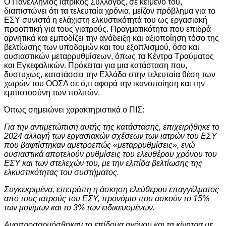
Ο Πανελλήνιος Ιατρικός Σύλλογος, σε κείμενό του,
διαπιστώνει ότι τα τελευταία χρόνια, μείζον πρόβλημα για το
ΕΣΥ συνιστά η ελάχιστη ελκυστικότητά του ως εργασιακή
προοπτική για τους γιατρούς. Πραγματικότητα που επιδρά
αρνητικά και εμποδίζει την ανάδειξη και αξιοποίηση τόσο της
βελτίωσης των υποδομών και του εξοπλισμού, όσο και
ουσιαστικών μεταρρυθμίσεων, όπως τα Κέντρα Τραύματος
και Εγκεφαλικών. Πρόκειται για μια κατάσταση που,
δυστυχώς, κατατάσσει την Ελλάδα στην τελευταία θέση των
χωρών του ΟΟΣΑ σε ό,τι αφορά την ικανοποίηση και την
εμπιστοσύνη των πολιτών.
Όπως σημειώνει χαρακτηριστικά ο ΠΙΣ:
Για την αντιμετώπιση αυτής της κατάστασης, επιχειρήθηκε το
2024 αλλαγή των εργασιακών σχέσεων των ιατρών του ΕΣΥ
που βαφτίστηκαν αμετροεπώς «μεταρρυθμίσεις», ενώ
ουσιαστικά αποτελούν ρυθμίσεις του ελευθέρου χρόνου του
ΕΣΥ και των στελεχών του, με την ελπίδα βελτίωσης της
ελκυστικότητας του συστήματος.
Συγκεκριμένα, επετράπη η άσκηση ελεύθερου επαγγέλματος
από τους ιατρούς του ΕΣΥ, προνόμιο που ασκούν το 15%
των μονίμων και το 3% των ειδικευομένων.
Αναπροσαρμόσθηκαν το επίδομα αγόνου και τα κίνητρα με