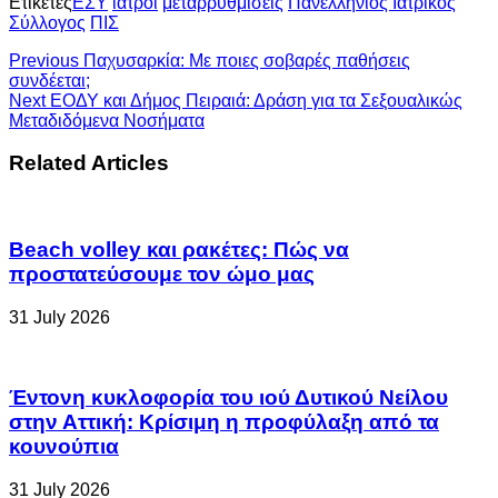
Ετικέτες
ΕΣΥ
ιατροί
μεταρρυθμίσεις
Πανελλήνιος Ιατρικός
Σύλλογος
ΠΙΣ
Previous
Παχυσαρκία: Με ποιες σοβαρές παθήσεις
συνδέεται;
Next
ΕΟΔΥ και Δήμος Πειραιά: Δράση για τα Σεξουαλικώς
Μεταδιδόμενα Νοσήματα
Related Articles
Beach volley και ρακέτες: Πώς να
προστατεύσουμε τον ώμο μας
31 July 2026
Έντονη κυκλοφορία του ιού Δυτικού Νείλου
στην Αττική: Κρίσιμη η προφύλαξη από τα
κουνούπια
31 July 2026