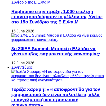
Rephrame στην πράξη: 1.000 στελέχη
επαναπροσδιόρισαν το μέλλον της Υγείας
στο 15ο Συνέδριο της Ε.Ε.Φα.Μ
16 June 2026
3ο ΣΦΕΕ Summit: Μπορεί η Ελλάδα να
γίνει κόμβος φαρμακευτικής καινοτομίας;
12 June 2026
Συνεντεύξεις
Τερέζα Χαραμή: «Η αυτοφροντίδα για τον
φαρμακοποιό δεν είναι πολυτέλεια, αλλά
επαγγελματική και προσωπική
αναγκαιότητα»