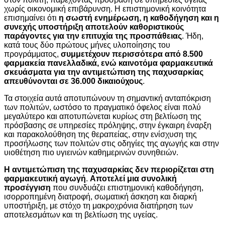
χωρίς οικονομική επιβάρυνση. Η επιστημονική κοινότητα
επισημαίνει ότι
η σωστή ενημέρωση, η καθοδήγηση και η
συνεχής υποστήριξη αποτελούν καθοριστικούς
παράγοντες για την επιτυχία της προσπάθειας
. Ήδη,
κατά τους δύο πρώτους μήνες υλοποίησης του
προγράμματος,
συμμετέχουν περισσότερα από 8.500
φαρμακεία πανελλαδικά, ενώ καινοτόμα φαρμακευτικά
σκευάσματα για την αντιμετώπιση της παχυσαρκίας
απευθύνονται σε 36.000 δικαιούχους
.
Τα στοιχεία αυτά αποτυπώνουν τη σημαντική ανταπόκριση
των πολιτών, ωστόσο το πραγματικό όφελος είναι πολύ
μεγαλύτερο και αποτυπώνεται κυρίως στη βελτίωση της
πρόσβασης σε υπηρεσίες πρόληψης, στην έγκαιρη έναρξη
και παρακολούθηση της θεραπείας, στην ενίσχυση της
προσήλωσης των πολιτών στις οδηγίες της αγωγής και στην
υιοθέτηση πιο υγιεινών καθημερινών συνηθειών.
Η αντιμετώπιση της παχυσαρκίας δεν περιορίζεται στη
φαρμακευτική αγωγή
.
Αποτελεί μια συνολική
προσέγγιση
που συνδυάζει επιστημονική καθοδήγηση,
ισορροπημένη διατροφή, σωματική άσκηση και διαρκή
υποστήριξη, με στόχο τη μακροχρόνια διατήρηση των
αποτελεσμάτων και τη βελτίωση της υγείας.