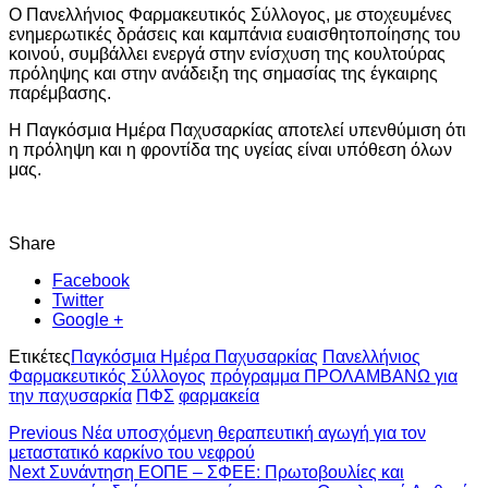
Ο Πανελλήνιος Φαρμακευτικός Σύλλογος, με στοχευμένες
ενημερωτικές δράσεις και καμπάνια ευαισθητοποίησης του
κοινού, συμβάλλει ενεργά στην ενίσχυση της κουλτούρας
πρόληψης και στην ανάδειξη της σημασίας της έγκαιρης
παρέμβασης.
Η Παγκόσμια Ημέρα Παχυσαρκίας αποτελεί υπενθύμιση ότι
η πρόληψη και η φροντίδα της υγείας είναι υπόθεση όλων
μας.
Share
Facebook
Twitter
Google +
Ετικέτες
Παγκόσμια Ημέρα Παχυσαρκίας
Πανελλήνιος
Φαρμακευτικός Σύλλογος
πρόγραμμα ΠΡΟΛΑΜΒΑΝΩ για
την παχυσαρκία
ΠΦΣ
φαρμακεία
Previous
Νέα υποσχόμενη θεραπευτική αγωγή για τον
μεταστατικό καρκίνο του νεφρού
Next
Συνάντηση ΕΟΠΕ – ΣΦΕΕ: Πρωτοβουλίες και