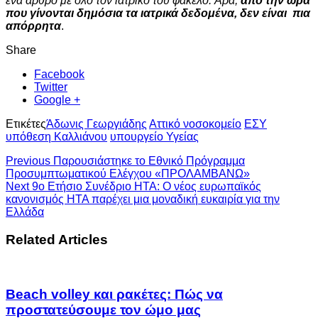
ένα άρθρο με όλο τον ιατρικό του φάκελο.
Άρα,
από την ώρα
που γίνονται δημόσια τα ιατρικά δεδομένα, δεν είναι πια
απόρρητα
.
Share
Facebook
Twitter
Google +
Ετικέτες
Άδωνις Γεωργιάδης
Αττικό νοσοκομείο
ΕΣΥ
υπόθεση Καλλιάνου
υπουργείο Υγείας
Previous
Παρουσιάστηκε το Εθνικό Πρόγραμμα
Προσυμπτωματικού Ελέγχου «ΠΡΟΛΑΜΒΑΝΩ»
Next
9ο Ετήσιο Συνέδριο HTA: Ο νέος ευρωπαϊκός
κανονισμός HTA παρέχει μια μοναδική ευκαιρία για την
Ελλάδα
Related Articles
Beach volley και ρακέτες: Πώς να
προστατεύσουμε τον ώμο μας