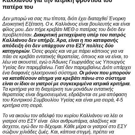
Καλλιάνου για την ιατρική φροντίδα του
πατέρα του
Δεν μπορώ να σας πω τίποτα, διότι έχει διαταχθεί Ένορκη
Διοικητική Εξέταση.
Ο κ. Καλλιάνος είναι βουλευτής και είναι
φίλος μου. Δεν πήρε κρεβάτι ΜΕΘ ο πατέρας του διότι δεν
προβλεπόταν.
Διακριτική μεταχείριση υπέρ του πατρός
Καλλιάνου δεν υπήρξε. Άρα, είναι η πιο καταφανής
απόδειξη ότι δεν υπάρχουν στο ΕΣΥ πολίτες δύο
κατηγοριών
. Όσες φορές και να με πάρει κάποιος για να
πάει σε κρεβάτι εντατικής θεραπείας, όποιος και να είναι, το
λέω να ακουστεί, εγώ ο Άδωνις Γεωργιάδης ως Υπουργός
Υγείας δεν παρεμβαίνω.
Γιατί δεν παρεμβαίνω; Διότι υπάρχει
ένα διαφανές ηλεκτρονικό σύστημα.
Οι μόνοι που μπορούν
να καταθέσουν αίτημα για κρεβάτι πάνω στο σύστημα
είναι οι ίδιοι οι γιατροί με συγκεκριμένα ιατρικά κριτήρια
.
Τα κριτήρια για τη διαχείριση των μονάδων εντατικής
θεραπείας είναι δημοσιευμένα, εδράζονται σε μια απόφαση
του Κεντρικού Συμβουλίου Υγείας και είναι μια σειρά, 4-5
κριτήρια στη σειρά
.
Το να ακούω τον αδελφό του κυρίου Καλλιάνου να λέει οι
γιατροί στο ΕΣΥ είναι όλοι ανθρωπάρια, αλαζόνες και
άσχετοι, εγώ δεν το δέχομαι. Κάθε μέρα οι γιατροί στο ΕΣΥ
σώζουν χιλιάδες ζωές. Και, κάποια στιγμή, πρέπει να