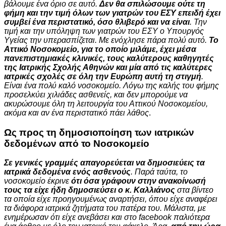
βάλουμε ένα όριο σε αυτό.
Δεν θα σπιλώσουμε ούτε τη
φήμη και την τιμή όλων των γιατρών του ΕΣΥ επειδή έχει
συμβεί ένα περιστατικό, όσο θλιβερό και να είναι
. Την
τιμή και την υπόληψη των γιατρών του ΕΣΥ ο Υπουργός
Υγείας την υπερασπίζεται. Με ενόχλησε πάρα πολύ αυτό.
Το
Αττικό Νοσοκομείο, για το οποίο μιλάμε, έχει μέσα
πανεπιστημιακές κλινικές, τους καλύτερους καθηγητές
της Ιατρικής Σχολής Αθηνών και μία από τις καλύτερες
ιατρικές σχολές σε όλη την Ευρώπη αυτή τη στιγμή
.
Είναι ένα πολύ καλό νοσοκομείο. Λόγω της καλής του φήμης
προσελκύει χιλιάδες ασθενείς, και δεν μπορούμε να
ακυρώσουμε όλη τη λειτουργία του Αττικού Νοσοκομείου,
ακόμα και αν ένα περιστατικό πάει λάθος
.
Ως προς τη δημοσιοποίηση των ιατρικών
δεδομένων από το Νοσοκομείο
Σε γενικές γραμμές απαγορεύεται να δημοσιεύεις τα
ιατρικά δεδομένα ενός ασθενούς
. Παρά ταύτα, το
νοσοκομείο έκρινε
ότι όσα γράφουν στην ανακοίνωσή
τους τα είχε ήδη δημοσιεύσει ο κ. Καλλιάνος
στα βίντεο
τα οποία είχε προηγουμένως αναρτήσει, όπου είχε αναφέρει
τα διάφορα ιατρικά ζητήματα του πατέρα του. Μάλιστα, με
ενημέρωσαν ότι είχε ανεβάσει και στο facebook παλιότερα