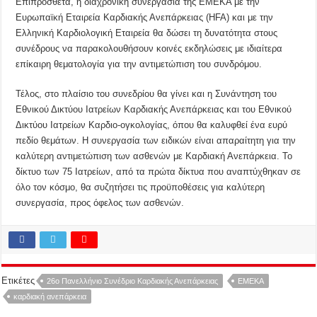
Επιπρόσθετα, η διαχρονική συνεργασία της ΕΜΕΚΑ με την
Ευρωπαϊκή Εταιρεία Καρδιακής Ανεπάρκειας (HFA) και με την
Ελληνική Καρδιολογική Εταιρεία θα δώσει τη δυνατότητα στους
συνέδρους να παρακολουθήσουν κοινές εκδηλώσεις με ιδιαίτερα
επίκαιρη θεματολογία για την αντιμετώπιση του συνδρόμου.
Τέλος, στο πλαίσιο του συνεδρίου θα γίνει και η Συνάντηση του
Εθνικού Δικτύου Ιατρείων Καρδιακής Ανεπάρκειας και του Εθνικού
Δικτύου Ιατρείων Καρδιο-ογκολογίας, όπου θα καλυφθεί ένα ευρύ
πεδίο θεμάτων. Η συνεργασία των ειδικών είναι απαραίτητη για την
καλύτερη αντιμετώπιση των ασθενών με Καρδιακή Ανεπάρκεια. Το
δίκτυο των 75 Ιατρείων, από τα πρώτα δίκτυα που αναπτύχθηκαν σε
όλο τον κόσμο, θα συζητήσει τις προϋποθέσεις για καλύτερη
συνεργασία, προς όφελος των ασθενών.
Ετικέτες
26ο Πανελλήνιο Συνέδριο Καρδιακής Ανεπάρκειας
ΕΜΕΚΑ
καρδιακή ανεπάρκεια