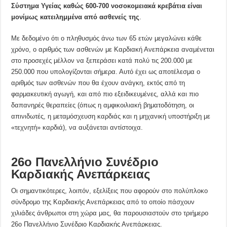
Σύστημα Υγείας καθώς 600-700 νοσοκομειακά κρεβάτια είναι
μονίμως κατειλημμένα από ασθενείς της
.
Με δεδομένο ότι ο πληθυσμός άνω των 65 ετών μεγαλώνει κάθε
χρόνο, ο αριθμός των ασθενών με Καρδιακή Ανεπάρκεια αναμένεται
στο προσεχές μέλλον να ξεπεράσει κατά πολύ τις 200.000 με
250.000 που υπολογίζονται σήμερα. Αυτό έχει ως αποτέλεσμα ο
αριθμός των ασθενών που θα έχουν ανάγκη, εκτός από τη
φαρμακευτική αγωγή, και από πιο εξειδικευμένες, αλλά και πιο
δαπανηρές θεραπείες (όπως η αμφικοιλιακή βηματοδότηση, οι
απινιδωτές, η μεταμόσχευση καρδιάς και η μηχανική υποστήριξη με
«τεχνητή» καρδιά), να αυξάνεται αντίστοιχα.
26ο Πανελλήνιο Συνέδριο
Καρδιακής Ανεπάρκειας
Οι σημαντικότερες, λοιπόν, εξελίξεις που αφορούν στο πολύπλοκο
σύνδρομο της Καρδιακής Ανεπάρκειας από το οποίο πάσχουν
χιλιάδες άνθρωποι στη χώρα μας, θα παρουσιαστούν στο τριήμερο
26ο Πανελλήνιο Συνέδριο Καρδιακής Ανεπάρκειας.