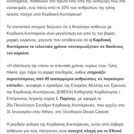
Ανεπάρκεια, πεθαίνουν στο πρώτο έτος από την εισαγωγή τους στο
νοσοκομείο, ενώ πάνω από το 10% των ανθρώπων της τρίτης
ηλικίας πάσχει από Καρδιακή Ανεπάρκεια!
Τα στατιστικά στοιχεία δείχνουν ότι η θνητότητα ασθενών με
Καρδιακή Ανεπάρκεια είναι μεγαλύτερη και από τις πιο βαριές
μορφές καρκίνου, γεγονός που αποδεικνύει ότι
η Καρδιακή
Ανεπάρκεια τα τελευταία χρόνια «συναγωνίζεται» σε θανάτους
τον καρκίνο
.
«
Η εξάπλωση της νόσου τα τελευταία χρόνια, κυρίως στην Τρίτη
Ηλικία, έχει πάρει τη μορφή πανδημίας, καθώς
επηρεάζει
περισσότερους από 65 εκατομμύρια ανθρώπους σε παγκόσμιο
επίπεδο
», αναφέρει ο πρόεδρος της Εταιρείας Μελέτης και Έρευνας
της Καρδιακής Ανεπάρκειας (ΕΜΕΚΑ) Καθηγητής Καρδιολογίας /
Επείγουσας Ιατρικής κύριος
Ι. Παρίσης
, με αφορμή το
26ο Πανελλήνιο Συνέδριο Καρδιακής Ανεπάρκειας, που αρχίζει στις
31 Ιανουαρίου στην Αθήνα, στο Ξενοδοχείο Divani Caravel.
Η ραγδαία αύξηση της Καρδιακής Ανεπάρκειας, εκτός από σοβαρή
ασθένεια για τους πάσχοντες είναι
ανοιχτή πληγή για το Εθνικό