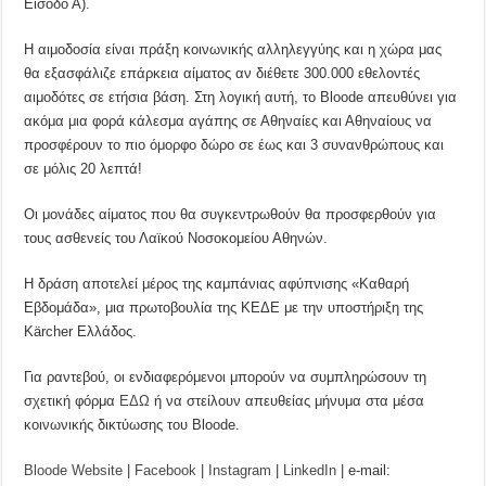
Είσοδο Α).
Η αιμοδοσία είναι πράξη κοινωνικής αλληλεγγύης και η χώρα μας
θα εξασφάλιζε επάρκεια αίματος αν διέθετε 300.000 εθελοντές
αιμοδότες σε ετήσια βάση. Στη λογική αυτή, το Bloode απευθύνει για
ακόμα μια φορά κάλεσμα αγάπης σε Αθηναίες και Αθηναίους να
προσφέρουν το πιο όμορφο δώρο σε έως και 3 συνανθρώπους και
σε μόλις 20 λεπτά!
Οι μονάδες αίματος που θα συγκεντρωθούν θα προσφερθούν για
τους ασθενείς του Λαϊκού Νοσοκομείου Αθηνών.
Η δράση αποτελεί μέρος της καμπάνιας αφύπνισης «Καθαρή
Εβδομάδα», μια πρωτοβουλία της ΚΕΔΕ με την υποστήριξη της
Kärcher Ελλάδος.
Για ραντεβού, οι ενδιαφερόμενοι μπορούν να συμπληρώσουν τη
σχετική φόρμα
ΕΔΩ
ή να στείλουν απευθείας μήνυμα στα μέσα
κοινωνικής δικτύωσης του Bloode.
Bloode Website
|
Facebook
|
Instagram
|
LinkedIn
| e-mail: