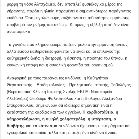
μορφή τη νόσο Αλτσχάιμερ, δεν αποτελεί φυσιολογικό μέρος της
γήρανσης, παρότι η ηλικία παραμένει ο σημαντικότερος παράγοντας
κινδύνου. Όσο μεγαλώνουμε, αυξάνονται οι πιθανότητες εμφάνισης
προβλημάτων μνήμης και σκέψης. Κι όμως, η εξέλιξη αυτή δεν είναι
αναπόφευκτη.
Τα γονίδια που κληρονομούμε παίζουν ρόλο στην εμφάνιση άνοιας,
αλλά εξίσου καθοριστικές φαίνεται να είναι και οι επιλογές της
καθημερινής ζωής: η διατροφή, η άσκηση, η ποιότητα του ύπνου, η
κοινωνική επαφή και η συνολική φροντίδα του οργανισμού.
Αναφορικά με τους παράγοντες κινδύνου, η Καθηγήτρια
Θεραπευτικής – Επιδημιολογίας – Προληπτικής Ιατρικής, Παθολόγος
(Θεραπευτική Κλινική Ιατρικής Σχολής ΕΚΠΑ, Νοσοκομείο
Αλεξάνδρα) Θεοδώρα Ψαλτοπούλου και η Βιολόγος Αλεξάνδρα
Σταυροπούλου, σημειώνουν ότι ιδιαίτερα σημαντική είναι η
κατάσταση της καρδιάς και των αγγείων.
Η καρδιοπάθεια, η
αθηροσκλήρωση, η υψηλή χοληστερόλη, η υπέρταση, ο
διαβήτης και το κάπνισμα
συνδέονται όχι μόνο με εμφράγματα και
εγκεφαλικά επεισόδια, αλλά και με αυξημένο κίνδυνο άνοιας.