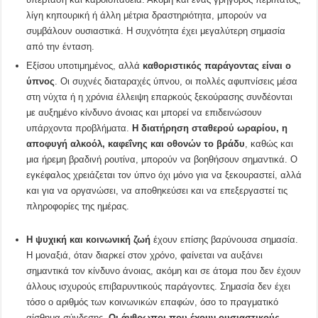
λίγη κηπουρική ή άλλη μέτρια δραστηριότητα, μπορούν να
συμβάλουν ουσιαστικά. Η συχνότητα έχει μεγαλύτερη σημασία
από την ένταση.
Εξίσου υποτιμημένος, αλλά
καθοριστικός παράγοντας είναι
ο
ύπνος
. Οι συχνές διαταραχές ύπνου, οι πολλές αφυπνίσεις μέσα
στη νύχτα ή η χρόνια έλλειψη επαρκούς ξεκούρασης συνδέονται
με αυξημένο κίνδυνο άνοιας και μπορεί να επιδεινώσουν
υπάρχοντα προβλήματα.
Η διατήρηση σταθερού ωραρίου, η
αποφυγή αλκοόλ, καφεΐνης και οθονών το βράδυ
, καθώς και
μια ήρεμη βραδινή ρουτίνα, μπορούν να βοηθήσουν σημαντικά. Ο
εγκέφαλος χρειάζεται τον ύπνο όχι μόνο για να ξεκουραστεί, αλλά
και για να οργανώσει, να αποθηκεύσει και να επεξεργαστεί τις
πληροφορίες της ημέρας.
Η ψυχική και κοινωνική ζωή
έχουν επίσης βαρύνουσα σημασία.
Η μοναξιά, όταν διαρκεί στον χρόνο, φαίνεται να αυξάνει
σημαντικά τον κίνδυνο άνοιας, ακόμη και σε άτομα που δεν έχουν
άλλους ισχυρούς επιβαρυντικούς παράγοντες. Σημασία δεν έχει
τόσο ο αριθμός των κοινωνικών επαφών, όσο το πραγματικό
αίσθημα σύνδεσης
. Οι άνθρωποι που έχουν ουσιαστικούς