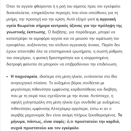
Όταν τα αγγεία φθείρονται ή η ροή του αίματος προς τον εγκέφαλο
δυσκολεύεται, επηρεάζονται περιοχές που είναι υπεύθυνες για τη
μνήμη, την προσοχή και την κρίση. Αυτό εξηγεί γιατί
η αγγειακή
υγεία θεωρείται σήμερα κεντρικός άξονας για την πρόληψη της
γνωστικής έκπτωσης
. Ο διαβήτης, για παράδειγμα, μπορεί να
καταστρέψει τα αιμοφόρα αγγεία και να μειώσει την αιμάτωση του
εγκεφάλου, αυξάνοντας τον κίνδυνο αγγειακής άνοιας. Παρότι δεν
έχουν απαντηθεί όλα τα επιστημονικά ερωτήματα, η σωστή ρύθμιση
του σακχάρου, η φυσική δραστηριότητα και η ισορροπημένη
διατροφή φαίνεται ότι μπορούν να επιβραδύνουν την επιδείνωση.
Η παχυσαρκία
, ιδιαίτερα στη μέση ηλικία, εντάσσεται στο ίδιο
ανησυχητικό πλαίσιο. Το αυξημένο βάρος συνδέεται με
μεγαλύτερη πιθανότητα εμφάνισης καρδιοπάθειας και διαβήτη,
που με τη σειρά τους σχετίζονται με την άνοια. Αντίστοιχα, η
υψηλή χοληστερόλη στη μέση ηλικία έχει συνδεθεί με αυξημένες
πιθανότητες εμφάνισης Αλτσχάιμερ αργότερα, έστω κι αν ο
ακριβής μηχανισμός δεν είναι ακόμη πλήρως ξεκαθαρισμένος.
Το
μήνυμα, πάντως, είναι σαφές: ό,τι προστατεύει την καρδιά,
συχνά προστατεύει και τον εγκέφαλο
.