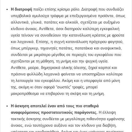
Η διατροφή
παίζει επίσης κρίσιμο ρόλο. Διατροφή που συνδυάζει
υπερβολικά αμυλούχα τρόφιμα με επεξεργασμένα προϊόντα, όπως
αλλαντικά, γλυκά, πατάτες και αλκοόλ, σχετίζεται με αυξημένο
κίνδυνο άνοιας. Αντίθετα, όσοι διατηρούν καλύτερη εγκεφαλική
υγεία τείνουν να συνοδεύουν την κατανάλωση κρέατος με φρούτα
και λαχανικά. Επίσης, η συχνή κατανάλωση πρόχειρου φαγητού,
όπως μπέργκερ, τηγανητές πατάτες, πατατάκια και αναψυκτικά,
συνδέεται με μικρότερο μέγεθος σε περιοχές του εγκεφάλου που
σχετίζονται με τη μάθηση, τη μνήμη και την ψυχική υγεία.
Αντίθετα, μούρα, δημητριακά ολικής άλεσης, ξηροί καρποί και
πράσινα φυλλώδη λαχανικά φαίνεται να υποστηρίζουν καλύτερα
τη λειτουργία του εγκεφάλου. Ακόμη και η υπερφαγία από μόνη
της, ακόμη κι όταν αφορά “σωστές” τροφές, μπορεί
μακροπρόθεσμα να επιβαρύνει τη σκέψη και τη μνήμη.
Η άσκηση αποτελεί έναν από τους πιο σταθερά
αναφερόμενους προστατευτικούς παράγοντες.
Η έλλειψη
τακτικής άσκησης συνδέεται με μεγαλύτερη πιθανότητα εμφάνισης
άνοιας, ενώ ταυτόχρονα αυξάνει και τον κίνδυνο για διαβήτη,
υπέρταση και καρδιοπάθεια. Ακόμη και ένας γρήγορος περίπατος,