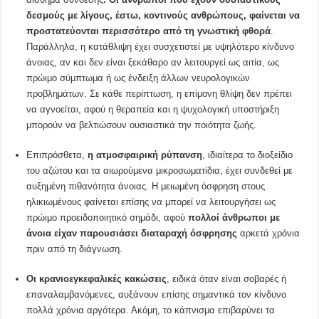
δεσμούς με λίγους, έστω, κοντινούς ανθρώπους, φαίνεται να
προστατεύονται περισσότερο από τη γνωστική φθορά
.
Παράλληλα, η κατάθλιψη έχει συσχετιστεί με υψηλότερο κίνδυνο
άνοιας, αν και δεν είναι ξεκάθαρο αν λειτουργεί ως αιτία, ως
πρώιμο σύμπτωμα ή ως ένδειξη άλλων νευρολογικών
προβλημάτων. Σε κάθε περίπτωση, η επίμονη θλίψη δεν πρέπει
να αγνοείται, αφού η θεραπεία και η ψυχολογική υποστήριξη
μπορούν να βελτιώσουν ουσιαστικά την ποιότητα ζωής.
Επιπρόσθετα,
η ατμοσφαιρική ρύπανση
, ιδιαίτερα το διοξείδιο
του αζώτου και τα αιωρούμενα μικροσωματίδια, έχει συνδεθεί με
αυξημένη πιθανότητα άνοιας. Η μειωμένη όσφρηση στους
ηλικιωμένους φαίνεται επίσης να μπορεί να λειτουργήσει ως
πρώιμο προειδοποιητικό σημάδι, αφού
πολλοί άνθρωποι με
άνοια είχαν παρουσιάσει διαταραχή όσφρησης
αρκετά χρόνια
πριν από τη διάγνωση.
Οι κρανιοεγκεφαλικές κακώσεις
, ειδικά όταν είναι σοβαρές ή
επαναλαμβανόμενες, αυξάνουν επίσης σημαντικά τον κίνδυνο
πολλά χρόνια αργότερα. Ακόμη, το κάπνισμα επιβαρύνει τα