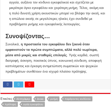
αγγεία, αυξάνει τον κίνδυνο εγκεφαλικού και σχετίζεται με
μικρότερο όγκο εγκεφάλου και χειρότερη μνήμη. Τέλος, ακόμη και
η πολύ δυνατή χρήση ακουστικών μπορεί να βλάψει την ακοή, και
η απώλεια ακοής σε μεγαλύτερες ηλικίες έχει συνδεθεί με
προβλήματα μνήμης και εγκεφαλικής λειτουργίας.
Συνοψίζοντας…
Συνολικά,
η προστασία του εγκεφάλου δεν ξεκινά όταν
εμφανιστούν τα πρώτα συμπτώματα, αλλά πολύ νωρίτερα,
μέσα από μικρές και σταθερές επιλογές
. Υγιής καρδιά, σωστή
διατροφή, άσκηση, ποιοτικός ύπνος, κοινωνική σύνδεση, αποφυγή
καπνίσματος και έγκαιρη αντιμετώπιση σωματικών και ψυχικών
προβλημάτων συνθέτουν ένα ισχυρό πλαίσιο πρόληψης.
Ετικέτες
Αλτσχάιμερ
άνοια
μνήμη
παράγοντες κινδύνου
πρόληψη
υγεία εγκεφάλου