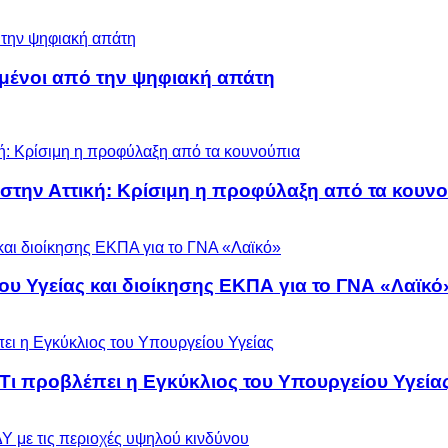
μένοι από την ψηφιακή απάτη
 στην Αττική: Κρίσιμη η προφύλαξη από τα κουν
ου Υγείας και διοίκησης ΕΚΠΑ για το ΓΝΑ «Λαϊκό
 Τι προβλέπει η Εγκύκλιος του Υπουργείου Υγεία