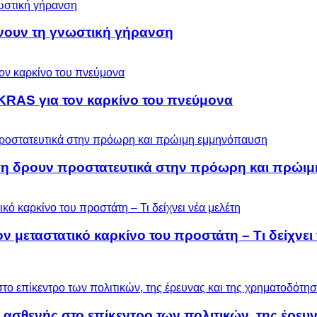
ύνουν τη γνωστική γήρανση
KRAS για τον καρκίνο του πνεύμονα
ση δρουν προστατευτικά στην πρόωρη και πρώι
μεταστατικό καρκίνο του προστάτη – Τι δείχνει 
 ασθενής στο επίκεντρο των πολιτικών, της έρευ