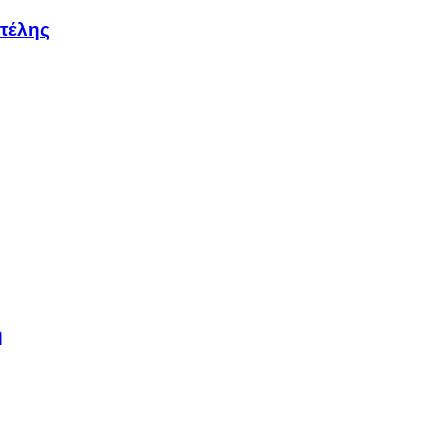
τέλης
η