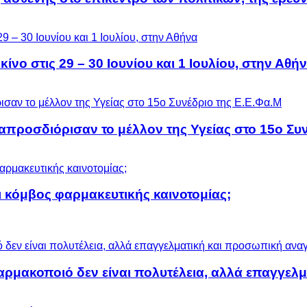
ίνο στις 29 – 30 Ιουνίου και 1 Ιουλίου, στην Αθή
προσδιόρισαν το μέλλον της Υγείας στο 15ο Συν
 κόμβος φαρμακευτικής καινοτομίας;
αρμακοποιό δεν είναι πολυτέλεια, αλλά επαγγελ