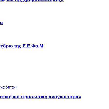
να
έδριο της Ε.Ε.Φα.Μ
ματική και προσωπική αναγκαιότητα»