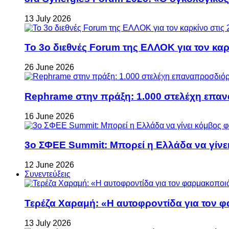
13 July 2026
Το 3ο διεθνές Forum της ΕΛΛΟΚ για τον καρκ
26 June 2026
Rephrame στην πράξη: 1.000 στελέχη επανα
16 June 2026
3ο ΣΦΕΕ Summit: Μπορεί η Ελλάδα να γίνει
12 June 2026
Συνεντεύξεις
Τερέζα Χαραμή: «Η αυτοφροντίδα για τον φ
13 July 2026