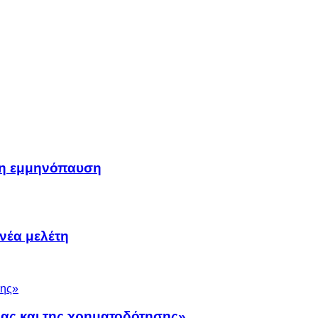
μη εμμηνόπαυση
νέα μελέτη
νας και της χρηματοδότησης»