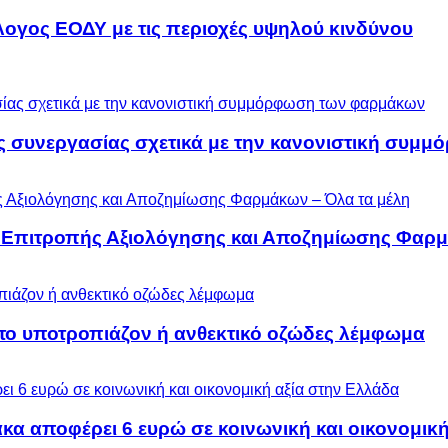
λογος ΕΟΔΥ με τις περιοχές υψηλού κινδύνου
ς συνεργασίας σχετικά με την κανονιστική συ
ς Επιτροπής Αξιολόγησης και Αποζημίωσης Φαρμ
 το υποτροπιάζον ή ανθεκτικό οζώδες λέμφωμα
α αποφέρει 6 ευρώ σε κοινωνική και οικονομική