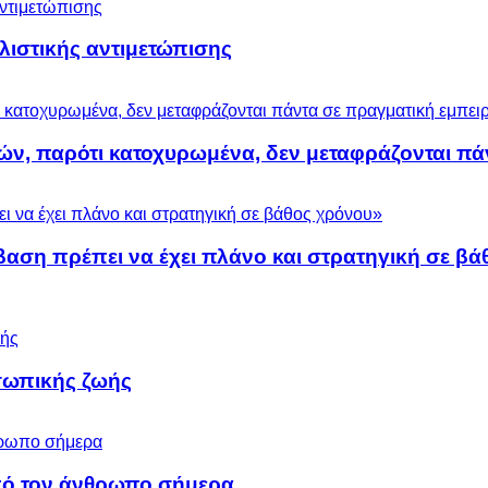
ολιστικής αντιμετώπισης
ών, παρότι κατοχυρωμένα, δεν μεταφράζονται πά
βαση πρέπει να έχει πλάνο και στρατηγική σε β
σωπικής ζωής
 από τον άνθρωπο σήμερα