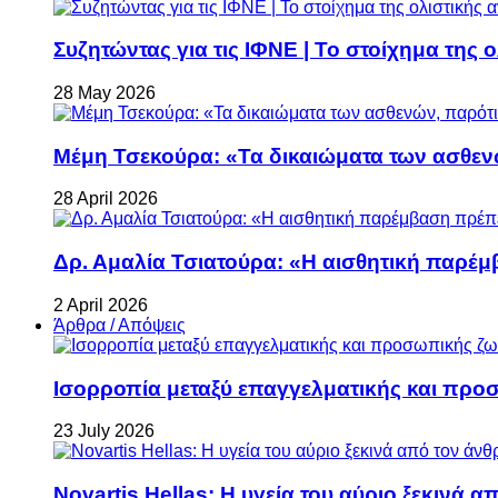
Συζητώντας για τις ΙΦΝΕ | Το στοίχημα της 
28 May 2026
Μέμη Τσεκούρα: «Τα δικαιώματα των ασθεν
28 April 2026
Δρ. Αμαλία Τσιατούρα: «Η αισθητική παρέμ
2 April 2026
Άρθρα / Απόψεις
Ισορροπία μεταξύ επαγγελματικής και προ
23 July 2026
Novartis Hellas: Η υγεία του αύριο ξεκινά