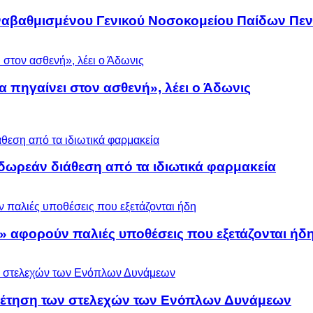
αναβαθμισμένου Γενικού Νοσοκομείου Παίδων Πεν
α πηγαίνει στον ασθενή», λέει ο Άδωνις
ωρεάν διάθεση από τα ιδιωτικά φαρμακεία
» αφορούν παλιές υποθέσεις που εξετάζονται ήδ
ρέτηση των στελεχών των Ενόπλων Δυνάμεων