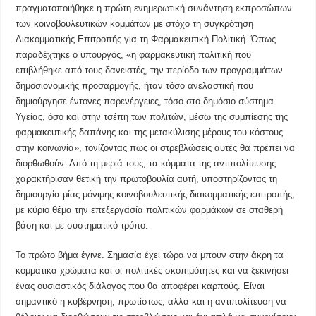
πραγματοποιήθηκε η πρώτη ενημερωτική συνάντηση εκπροσώπων
των κοινοβουλευτικών κομμάτων με στόχο τη συγκρότηση
Διακομματικής Επιτροπής για τη Φαρμακευτική Πολιτική. Όπως
παραδέχτηκε ο υπουργός, «η φαρμακευτική πολιτική που
επιβλήθηκε από τους δανειστές, την περίοδο των προγραμμάτων
δημοσιονομικής προσαρμογής, ήταν τόσο ανελαστική που
δημιούργησε έντονες παρενέργειες, τόσο στο δημόσιο σύστημα
Υγείας, όσο και στην τσέπη των πολιτών, μέσω της συμπίεσης της
φαρμακευτικής δαπάνης και της μετακύλισης μέρους του κόστους
στην κοινωνία», τονίζοντας πως οι στρεβλώσεις αυτές θα πρέπει να
διορθωθούν. Από τη μεριά τους, τα κόμματα της αντιπολίτευσης
χαρακτήρισαν θετική την πρωτοβουλία αυτή, υποστηρίζοντας τη
δημιουργία μίας μόνιμης κοινοβουλευτικής διακομματικής επιτροπής,
με κύριο θέμα την επεξεργασία πολιτικών φαρμάκων σε σταθερή
βάση και με συστηματικό τρόπο.
Το πρώτο βήμα έγινε. Σημασία έχει τώρα να μπουν στην άκρη τα
κομματικά χρώματα και οι πολιτικές σκοπιμότητες και να ξεκινήσει
ένας ουσιαστικός διάλογος που θα αποφέρει καρπούς. Είναι
σημαντικό η κυβέρνηση, πρωτίστως, αλλά και η αντιπολίτευση να