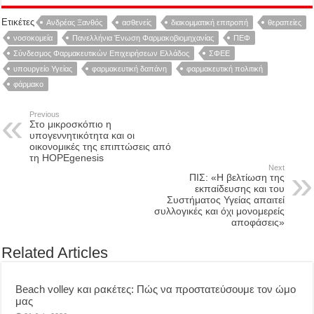
Ετικέτες
Ανδρέας Ξανθός
ασθενείς
διακομματική επιτροπή
θεραπείες
νοσοκομεία
Πανελλήνια Ένωση Φαρμακοβιομηχανίας
ΠΕΦ
Σύνδεσμος Φαρμακευτικών Επιχειρήσεων Ελλάδος
ΣΦΕΕ
υπουργείο Υγείας
φαρμακευτική δαπάνη
φαρμακευτική πολιτική
φάρμακο
Previous
Στο μικροσκόπιο η
υπογεννητικότητα και οι
οικονομικές της επιπτώσεις από
τη HOPEgenesis
Next
ΠΙΣ: «Η βελτίωση της
εκπαίδευσης και του
Συστήματος Υγείας απαιτεί
συλλογικές και όχι μονομερείς
αποφάσεις»
Related Articles
Beach volley και ρακέτες: Πώς να προστατεύσουμε τον ώμο
μας