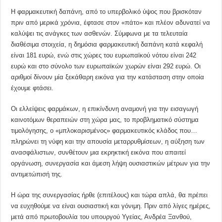
Η φαρμακευτική δαπάνη, από το υπερβολικό ύψος που βρισκόταν
πριν από μερικά χρόνια, έφτασε στον «πάτο» και πλέον αδυνατεί να
καλύψει τις ανάγκες των ασθενών. Σύμφωνα με τα τελευταία
διαθέσιμα στοιχεία, η δημόσια φαρμακευτική δαπάνη κατά κεφαλή
είναι 181 ευρώ, ενώ στις χώρες του ευρωπαϊκού νότου είναι 242
ευρώ και στο σύνολο των ευρωπαϊκών χωρών είναι 292 ευρώ. Οι
αριθμοί δίνουν μία ξεκάθαρη εικόνα για την κατάσταση στην οποία
έχουμε φτάσει.
Οι ελλείψεις φαρμάκων, η επικίνδυνη αναμονή για την εισαγωγή
καινοτόμων θεραπειών στη χώρα μας, το προβληματικό σύστημα
τιμολόγησης, ο «μπλοκαρισμένος» φαρμακευτικός κλάδος που…
πληρώνει τη νύφη και την απουσία μεταρρυθμίσεων, η αύξηση των
ανασφάλιστων, συνθέτουν μια εκρηκτική εικόνα που απαιτεί
οργάνωση, συνεργασία και άμεση λήψη ουσιαστικών μέτρων για την
αντιμετώπισή της.
Η ώρα της συνεργασίας ήρθε (επιτέλους) και τώρα απλά, θα πρέπει
να ευχηθούμε να είναι ουσιαστική και γόνιμη. Πριν από λίγες ημέρες,
μετά από πρωτοβουλία του υπουργού Υγείας, Ανδρέα Ξανθού,