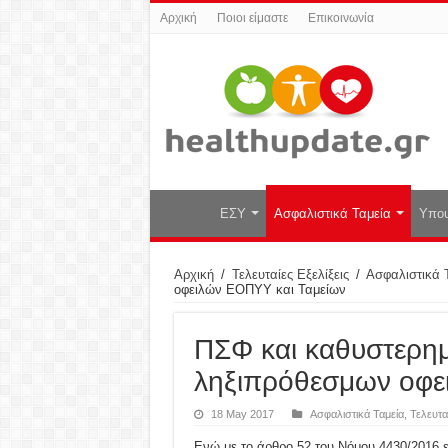
Αρχική
Ποιοι είμαστε
Επικοινωνία
ΕΣΥ
Ασφαλιστικά Ταμεία
Υπου
Αρχική
/
Τελευταίες Εξελίξεις
/
Ασφαλιστικά 
οφειλών ΕΟΠΥΥ και Ταμείων
ΠΣΦ και καθυστερη
ληξιπρόθεσμων οφε
18 May 2017
Ασφαλιστικά Ταμεία
,
Τελευταί
Ενώ με το άρθρο 52 του Νόμου 4430/2016 