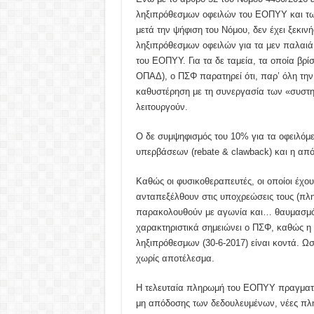
ληξιπρόθεσμων οφειλών του ΕΟΠΥΥ και των
μετά την ψήφιση του Νόμου, δεν έχει ξεκιν
ληξιπρόθεσμων οφειλών για τα μεν παλαιά 
του ΕΟΠΥΥ. Για τα δε ταμεία, τα οποία βρί
ΟΠΑΔ), ο ΠΣΦ παρατηρεί ότι, παρ’ όλη την
καθυστέρηση με τη συνεργασία των «συστημ
λειτουργούν.
Ο δε συμψηφισμός του 10% για τα οφειλόμ
υπερβάσεων (rebate & clawback) και η από
Καθώς οι φυσικοθεραπευτές, οι οποίοι έχο
ανταπεξέλθουν στις υποχρεώσεις τους (π
παρακολουθούν με αγωνία και… θαυμασμό
χαρακτηριστικά σημειώνει ο ΠΣΦ, καθώς η
ληξιπρόθεσμων (30-6-2017) είναι κοντά. Ωσ
χωρίς αποτέλεσμα.
Η τελευταία πληρωμή του ΕΟΠΥΥ πραγματοπ
μη απόδοσης των δεδουλευμένων, νέες πλη