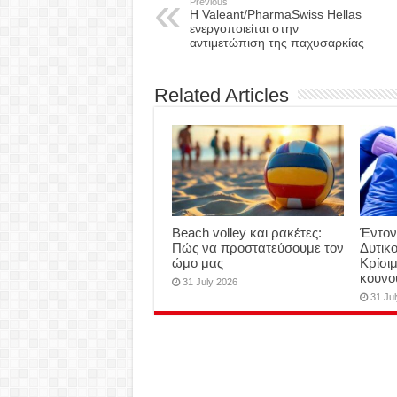
Previous
Η Valeant/PharmaSwiss Hellas
ενεργοποιείται στην
αντιμετώπιση της παχυσαρκίας
Related Articles
Beach volley και ρακέτες:
Έντον
Πώς να προστατεύσουμε τον
Δυτικο
ώμο μας
Κρίσι
κουνο
31 July 2026
31 Ju