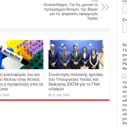
Ό
Next
Grants4Apps: Για 5η χρονιά το
πρόγραμμα-θεσμός της Bayer
για τις ψηφιακές εφαρμογές
Υγείας
Επ
Ma
Th
pr
an
Pl
li
η κυκλοφορία του ιού
Συνάντηση πολιτικής ηγεσίας
ύ Νείλου στην Αττική:
του Υπουργείου Υγείας και
Yo
μη η προφύλαξη από τα
διοίκησης ΕΚΠΑ για το ΓΝΑ
cl
ύπια
«Λαϊκό»
an
ly 2026
31 July 2026
co
wi
mo
pr
cl
pr
th