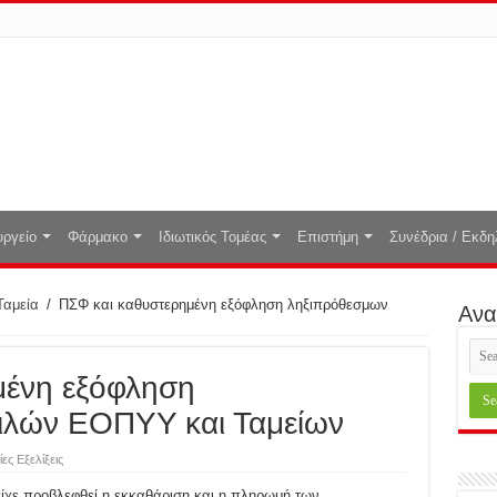
ργείο
Φάρμακο
Ιδιωτικός Τομέας
Επιστήμη
Συνέδρια / Εκδη
Ταμεία
/
ΠΣΦ και καθυστερημένη εξόφληση ληξιπρόθεσμων
Ανα
μένη εξόφληση
ιλών ΕΟΠΥΥ και Ταμείων
ες Εξελίξεις
είχε προβλεφθεί η εκκαθάριση και η πληρωμή των