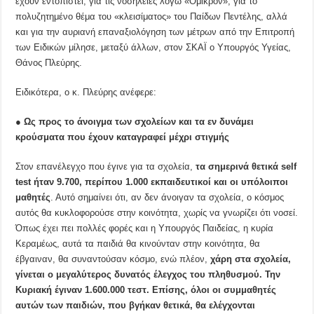
έχουν εντοπιστεί, για τις νοσηλείες λόγω «Όμικρον», για το
πολυζητημένο θέμα του «κλεισίματος» του Παίδων Πεντέλης, αλλά
και για την αυριανή επαναξιολόγηση των μέτρων από την Επιτροπή
των Ειδικών μίλησε, μεταξύ άλλων, στον ΣΚΑΪ ο Υπουργός Υγείας,
Θάνος Πλεύρης.
Ειδικότερα, ο κ. Πλεύρης ανέφερε:
●
Ως προς το άνοιγμα των σχολείων και τα εν δυνάμει
κρούσματα που έχουν καταγραφεί μέχρι στιγμής
Στον επανέλεγχο που έγινε για τα σχολεία,
τα σημερινά θετικά
self
test ήταν 9.700, περίπου 1.000 εκπαιδευτικοί και οι υπόλοιποι
μαθητές
. Αυτό σημαίνει ότι, αν δεν άνοιγαν τα σχολεία, ο κόσμος
αυτός θα κυκλοφορούσε στην κοινότητα, χωρίς να γνωρίζει ότι νοσεί.
Όπως έχει πει πολλές φορές και η Υπουργός Παιδείας, η κυρία
Κεραμέως, αυτά τα παιδιά θα κινούνταν στην κοινότητα, θα
έβγαιναν, θα συναντούσαν κόσμο, ενώ πλέον,
χάρη στα σχολεία,
γίνεται ο μεγαλύτερος δυνατός έλεγχος του πληθυσμού. Την
Κυριακή έγιναν 1.600.000 τεστ. Επίσης, όλοι οι συμμαθητές
αυτών των παιδιών, που βγήκαν θετικά, θα ελέγχονται