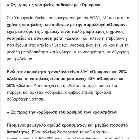
● Ως προς τις νοσηλείες ασθενών με «Όμικρον»
Στο Υπουργείο Υγείας, σε συνεργασία με τον ΕΟΔΥ, βλέπουμε ότι
ο
χρόνος νοσηλείας των ασθενών με την παραλλαγή «Όμικρον»
έχει μέσο όρο τις 5 ημέρες. Είναι πολύ μικρότερος ο χρόνος
νοσηλείας σε σύγκριση με τη «Δέλτα»
, και πλέον η επιβάρυνση
που έχουμε στις απλές κλίνες των νοσοκομείων έχει να κάνει με τη
μεγάλη μεταδοτικότητα και λιγότερο με τη νοσηρότητα, σε σύγκριση
με τη «Δέλτα».
Ενώ στην κοινότητα η αναλογία είναι 80% «Όμικρον» και 20%
«Δέλτα», οι νοσηλείες είναι μοιρασμένες: 50% «Όμικρον» και
50% «Δέλτα»
. Αυτό δείχνει ότι η «Δέλτα» υπάρχει ακόμα και
παράγει και αρκετές νοσηλείες, ακριβώς επειδή προκαλεί
σοβαρότερη νόσηση.
● Ως προς την κορύφωση του αριθμού των κρουσμάτων
Περιμένουμε μεγάλο αριθμό κρουσμάτων και μεγάλο ποσοστό
θετικότητας
. Είναι τελείως διαφορετικά τα νούμερα που
προκύπτουν με 1.500.000 τεστ, και τελείως διαφορετικά τα νούμερα