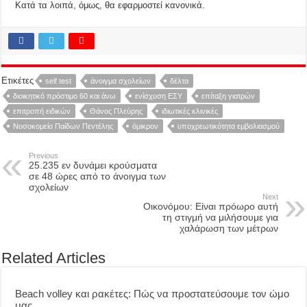
Κατά τα λοιπά, όμως, θα εφαρμοστεί κανονικά.
Ετικέτες
self test
άνοιγμα σχολείων
δέλτα
διοικητικό πρόστιμο 60 και άνω
ενίσχυση ΕΣΥ
επίταξη γιατρών
επιτροπή ειδικών
Θάνος Πλεύρης
ιδιωτικές κλινικές
Νοσοκομείο Παίδων Πεντέλης
όμικρον
υποχρεωτικότητα εμβολιασμού
Previous
25.235 εν δυνάμει κρούσματα
σε 48 ώρες από το άνοιγμα των
σχολείων
Next
Οικονόμου: Είναι πρόωρο αυτή
τη στιγμή να μιλήσουμε για
χαλάρωση των μέτρων
Related Articles
Beach volley και ρακέτες: Πώς να προστατεύσουμε τον ώμο
μας