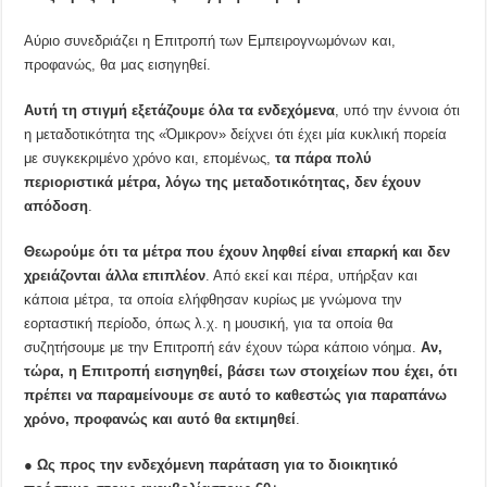
Αύριο συνεδριάζει η Επιτροπή των Εμπειρογνωμόνων και,
προφανώς, θα μας εισηγηθεί.
Αυτή τη στιγμή εξετάζουμε όλα τα ενδεχόμενα
, υπό την έννοια ότι
η μεταδοτικότητα της «Όμικρον» δείχνει ότι έχει μία κυκλική πορεία
με συγκεκριμένο χρόνο και, επομένως,
τα πάρα πολύ
περιοριστικά μέτρα, λόγω της μεταδοτικότητας, δεν έχουν
απόδοση
.
Θεωρούμε ότι τα μέτρα που έχουν ληφθεί είναι επαρκή και δεν
χρειάζονται άλλα επιπλέον
. Από εκεί και πέρα, υπήρξαν και
κάποια μέτρα, τα οποία ελήφθησαν κυρίως με γνώμονα την
εορταστική περίοδο, όπως λ.χ. η μουσική, για τα οποία θα
συζητήσουμε με την Επιτροπή εάν έχουν τώρα κάποιο νόημα.
Αν,
τώρα, η Επιτροπή εισηγηθεί, βάσει των στοιχείων που έχει, ότι
πρέπει να παραμείνουμε σε αυτό το καθεστώς για παραπάνω
χρόνο, προφανώς και αυτό θα εκτιμηθεί
.
● Ως προς την ενδεχόμενη παράταση για το διοικητικό