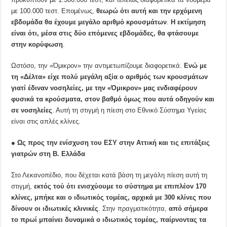
με 100.000 τεστ. Επομένως,
θεωρώ ότι αυτή και την ερχόμενη
εβδομάδα θα έχουμε μεγάλο αριθμό κρουσμάτων
.
Η εκτίμηση
είναι ότι, μέσα στις δύο επόμενες εβδομάδες, θα φτάσουμε
στην κορύφωση
.
Ωστόσο, την «Όμικρον» την αντιμετωπίζουμε διαφορετικά.
Ενώ με
τη «Δέλτα» είχε πολύ μεγάλη αξία ο αριθμός των κρουσμάτων
γιατί έδιναν νοσηλείες, με την «Όμικρον» μας ενδιαφέρουν
φυσικά τα κρούσματα, στον βαθμό όμως που αυτά οδηγούν και
σε νοσηλείες
. Αυτή τη στιγμή η πίεση στο Εθνικό Σύστημα Υγείας
είναι στις απλές κλίνες.
● Ως προς την ενίσχυση του ΕΣΥ στην Αττική και τις επιτάξεις
γιατρών στη Β. Ελλάδα
Στο Λεκανοπέδιο, που δέχεται κατά βάση τη μεγάλη πίεση αυτή τη
στιγμή,
εκτός τού ότι ενισχύουμε το σύστημα με επιπλέον 170
κλίνες, μπήκε και ο ιδιωτικός τομέας, αρχικά με 300 κλίνες που
δίνουν οι ιδιωτικές κλινικές
. Στην πραγματικότητα,
από σήμερα
το πρωί μπαίνει δυναμικά ο ιδιωτικός τομέας, παίρνοντας τα