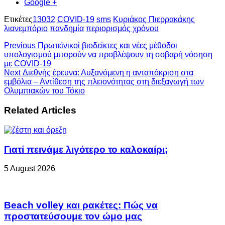
Google +
Ετικέτες
13032
COVID-19
sms
Κυριάκος Πιερρακάκης
λιανεμπόριο
πανδημία
περιορισμός χρόνου
Previous
Πρωτεϊνικοί βιοδείκτες και νέες μέθοδοι
υπολογισμού μπορούν να προβλέψουν τη σοβαρή νόσηση
με COVID-19
Next
Διεθνής έρευνα: Αυξανόμενη η ανταπόκριση στα
εμβόλια – Αντίθεση της πλειονότητας στη διεξαγωγή των
Ολυμπιακών του Τόκιο
Related Articles
Γιατί πεινάμε λιγότερο το καλοκαίρι;
5 August 2026
Beach volley και ρακέτες: Πώς να
προστατεύσουμε τον ώμο μας