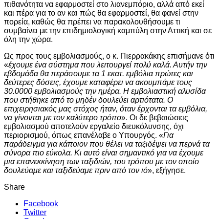
πιθανότητα να εφαρμοστεί στο λιανεμπόριο, αλλά από εκεί
και πέρα για το αν και πώς θα εφαρμοστεί, θα φανεί στην
πορεία, καθώς θα πρέπει να παρακολουθήσουμε τι
συμβαίνει με την επιδημιολογική καμπύλη στην Αττική και σε
όλη την χώρα.
Ως προς τους εμβολιασμούς, ο κ. Πιερρακάκης επισήμανε ότι
«
έχουμε ένα σύστημα που λειτουργεί πολύ καλά. Αυτήν την
εβδομάδα θα περάσουμε τα 1 εκατ. εμβόλια πρώτες και
δεύτερες δόσεις, έχουμε καταφέρει να ακουμπάμε τους
30.0000 εμβολιασμούς την ημέρα. Η εμβολιαστική αλυσίδα
που στήθηκε από το μηδέν δουλεύει αρτιότατα. Ο
επιχειρησιακός μας στόχος ήταν, όταν έρχονται τα εμβόλια,
να γίνονται με τον καλύτερο τρόπο
». Οι δε βεβαιώσεις
εμβολιασμού αποτελούν εργαλείο διευκόλυνσης, όχι
περιορισμού, όπως επανέλαβε ο Υπουργός. «
Για
παράδειγμα για κάποιον που θέλει να ταξιδέψει να περνά τα
σύνορα πιο εύκολα. Κι αυτό είναι σημαντικό για να έχουμε
μια επανεκκίνηση των ταξιδιών, του τρόπου με τον οποίο
δουλεύαμε και ταξιδεύαμε πριν από τον ιό
», εξήγησε.
Share
Facebook
Twitter