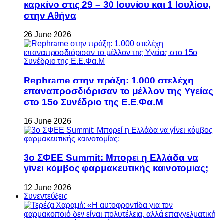
καρκίνο στις 29 – 30 Ιουνίου και 1 Ιουλίου,
στην Αθήνα
26 June 2026
Rephrame στην πράξη: 1.000 στελέχη
επαναπροσδιόρισαν το μέλλον της Υγείας
στο 15ο Συνέδριο της Ε.Ε.Φα.Μ
16 June 2026
3ο ΣΦΕΕ Summit: Μπορεί η Ελλάδα να
γίνει κόμβος φαρμακευτικής καινοτομίας;
12 June 2026
Συνεντεύξεις