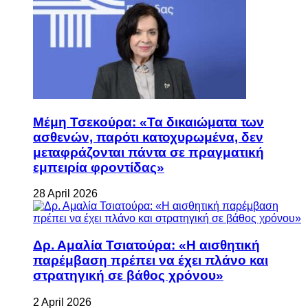
Μέμη Τσεκούρα: «Τα δικαιώματα των
ασθενών, παρότι κατοχυρωμένα, δεν
μεταφράζονται πάντα σε πραγματική
εμπειρία φροντίδας»
28 April 2026
Δρ. Αμαλία Τσιατούρα: «Η αισθητική
παρέμβαση πρέπει να έχει πλάνο και
στρατηγική σε βάθος χρόνου»
2 April 2026