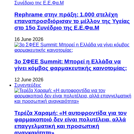
Rephrame στην πράξη: 1.000 στελέχη
επαναπροσδιόρισαν το μέλλον της Υγείας
στο 15ο Συνέδριο της Ε.Ε.Φα.Μ
16 June 2026
3ο ΣΦΕΕ Summit: Μπορεί η Ελλάδα να
γίνει κόμβος φαρμακευτικής καινοτομίας;
12 June 2026
Συνεντεύξεις
Τερέζα Χαραμή: «Η αυτοφροντίδα για τον
φαρμακοποιό δεν είναι πολυτέλεια, αλλά
επαγγελματική και προσωπική
αναγκαιότητα»