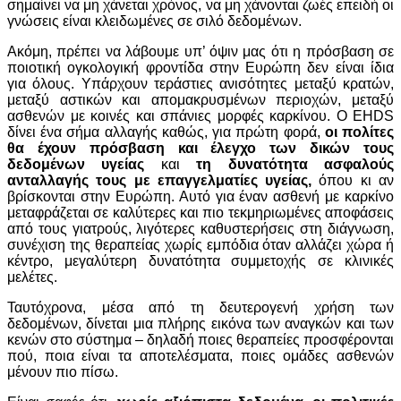
σημαίνει να μη χάνεται χρόνος, να μη χάνονται ζωές επειδή οι
γνώσεις είναι κλειδωμένες σε σιλό δεδομένων.
Ακόμη, πρέπει να λάβουμε υπ’ όψιν μας ότι η πρόσβαση σε
ποιοτική ογκολογική φροντίδα στην Ευρώπη δεν είναι ίδια
για όλους. Υπάρχουν τεράστιες ανισότητες μεταξύ κρατών,
μεταξύ αστικών και απομακρυσμένων περιοχών, μεταξύ
ασθενών με κοινές και σπάνιες μορφές καρκίνου. Ο EHDS
δίνει ένα σήμα αλλαγής καθώς, για πρώτη φορά,
οι πολίτες
θα έχουν πρόσβαση και έλεγχο των δικών τους
δεδομένων υγείας
και
τη δυνατότητα ασφαλούς
ανταλλαγής τους με επαγγελματίες υγείας,
όπου κι αν
βρίσκονται στην Ευρώπη. Αυτό για έναν ασθενή με καρκίνο
μεταφράζεται σε καλύτερες και πιο τεκμηριωμένες αποφάσεις
από τους γιατρούς, λιγότερες καθυστερήσεις στη διάγνωση,
συνέχιση της θεραπείας χωρίς εμπόδια όταν αλλάζει χώρα ή
κέντρο, μεγαλύτερη δυνατότητα συμμετοχής σε κλινικές
μελέτες.
Ταυτόχρονα, μέσα από τη δευτερογενή χρήση των
δεδομένων, δίνεται μια πλήρης εικόνα των αναγκών και των
κενών στο σύστημα – δηλαδή ποιες θεραπείες προσφέρονται
πού, ποια είναι τα αποτελέσματα, ποιες ομάδες ασθενών
μένουν πιο πίσω.