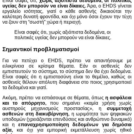
Είναι σαφές ότι,
χωρίς αξιόπιστα δεδομένα, οι πολιτικές
υγείας δεν μπορούν να είναι δίκαιες.
Άρα, ο EHDS γίνεται
εργαλείο ισότητας, γιατί ο κάθε ασθενής δικαιούται την
καλύτερη δυνατή φροντίδα, και όχι μόνο όσοι έχουν την τύχη
να ζουν στη “σωστή” χώρα ή περιοχή.
Είναι σαφές ότι, χωρίς αξιόπιστα δεδοµένα, οι
πολιτικές υγείας δεν µπορούν να είναι δίκαιες.
Σημαντικοί προβληματισμοί
Για να πετύχει ο EHDS, πρέπει να απαντήσουμε με
ειλικρίνεια σε κρίσιμα θέματα. Εάν οι ασθενείς δεν
εμπιστευτούν το σύστημα, το σύστημα δεν θα έχει δεδομένα.
Είναι σαφές ότι η εμπιστοσύνη είναι το θεμέλιο, καθώς οι
ασθενείς θέλουν απόλυτη διαφάνεια στο ποιος χρησιμοποιεί
τα δεδομένα και γιατί.
Ακόμη, πρέπει να εστιάσουμε σε θέματα, όπως
η ασφάλεια
και το απόρρητο,
που σημαίνει «καμία χρήση χωρίς
αυστηρούς μηχανισμούς προστασίας», η
συμμετοχή
ασθενών στη διακυβέρνηση,
η ωριμότητα των ψηφιακών
υποδομών (χρειάζονται επενδύσεις και ανθρώπινο δυναμικό)
και η
επαναχρησιμοποίηση δεδομένων για δημόσια
αξία,
και όχι για εμπορική εκμετάλλευση χωρίς ηθικό