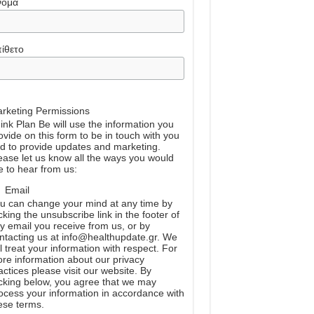
νομα
ίθετο
rketing Permissions
ink Plan Be will use the information you
ovide on this form to be in touch with you
d to provide updates and marketing.
ease let us know all the ways you would
ke to hear from us:
Email
u can change your mind at any time by
icking the unsubscribe link in the footer of
y email you receive from us, or by
ntacting us at info@healthupdate.gr. We
ll treat your information with respect. For
re information about our privacy
actices please visit our website. By
icking below, you agree that we may
ocess your information in accordance with
ese terms.