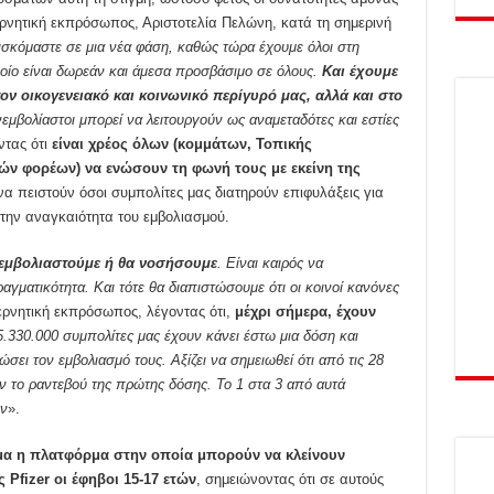
βερνητική εκπρόσωπος, Αριστοτελία Πελώνη, κατά τη σημερινή
ισκόμαστε σε μια νέα φάση, καθώς τώρα έχουμε όλοι στη
ποίο είναι δωρεάν και άμεσα προσβάσιμο σε όλους.
Και έχουμε
ον οικογενειακό και κοινωνικό περίγυρό μας, αλλά και στο
ανεμβολίαστοι μπορεί να λειτουργούν ως αναμεταδότες και εστίες
ντας ότι
είναι χρέος όλων (κομμάτων, Τοπικής
ών φορέων) να ενώσουν τη φωνή τους με εκείνη της
να πειστούν όσοι συμπολίτες μας διατηρούν επιφυλάξεις για
 την αναγκαιότητα του εμβολιασμού.
α εμβολιαστούμε ή θα νοσήσουμε
. Είναι καιρός να
γματικότητα. Και τότε θα διαπιστώσουμε ότι οι κοινοί κανόνες
βερνητική εκπρόσωπος, λέγοντας ότι,
μέχρι σήμερα, έχουν
.330.000 συμπολίτες μας έχουν κάνει έστω μια δόση και
ει τον εμβολιασμό τους. Αξίζει να σημειωθεί ότι από τις 28
αν το ραντεβού της πρώτης δόσης. Το 1 στα 3 από αυτά
ών
».
μα η πλατφόρμα στην οποία μπορούν να κλείνουν
 Pfizer οι έφηβοι 15-17 ετών
, σημειώνοντας ότι σε αυτούς