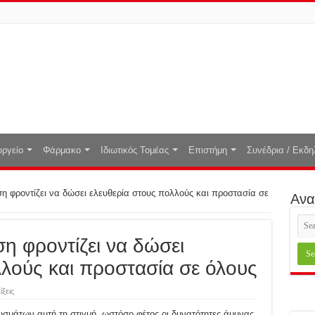
ργείο
Φάρμακο
Ιδιωτικός Τομέας
Επιστήμη
Συνέδρια / Εκδη
η φροντίζει να δώσει ελευθερία στους πολλούς και προστασία σε
Ανα
η φροντίζει να δώσει
λλούς και προστασία σε όλους
ίξεις
σμάτων αυτή τη στιγμή, ωστόσο φέτος οι δυνατότητες άμυνας