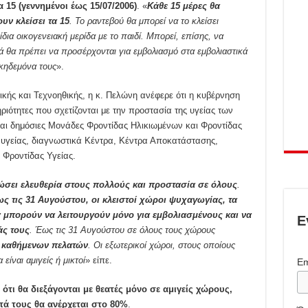
α 15 (γεννημένοι έως 15/07/2006)
. «
Κάθε 15 μέρες θα
υν κλείσει τα 15
. Το ραντεβού θα μπορεί να το κλείσει
δια οικογενειακή μερίδα με το παιδί. Μπορεί, επίσης, να
ιά θα πρέπει να προσέρχονται για εμβολιασμό στα εμβολιαστικά
κηδεμόνα τους
».
ικής και Τεχνοηθικής, η κ. Πελώνη ανέφερε ότι η κυβέρνηση
ιότητες που σχετίζονται με την προστασία της υγείας των
και δημόσιες Μονάδες Φροντίδας Ηλικιωμένων και Φροντίδας
ές υγείας, διαγνωστικά Κέντρα, Κέντρα Αποκατάστασης,
 Φροντίδας Υγείας.
ώσει ελευθερία στους πολλούς και προστασία σε όλους
.
ως τις 31 Αυγούστου, οι κλειστοί χώροι ψυχαγωγίας, τα
ρα μπορούν να λειτουργούν μόνο για εμβολιασμένους και να
Ε
άς τους
. Έως τις 31 Αυγούστου σε όλους τους χώρους
 καθήμενων πελατών
. Οι εξωτερικοί χώροι, στους οποίους
είναι αμιγείς ή μικτοί
» είπε.
Em
ότι θα διεξάγονται με θεατές μόνο σε αμιγείς χώρους,
τά τους θα ανέρχεται στο 80%
.