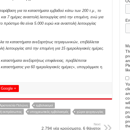
Ό
 παράβαση για τα καταστήματα εμβαδού κάτω των 200 τ.μ., το
ώ και 7 ημέρες αναστολή λειτουργίας από την επομένη, ενώ για
Επ
ο πρόστιμο θα είναι 5.000 ευρώ και αναστολή λειτουργίας
λα τα καταστήματα ανεξαρτήτως τετραγωνικών, επιβάλλεται
Ma
ολή λειτουργίας από την επομένη για 15 ημερολογιακές ημέρες.
Th
pr
 καταστήματα ανεξαρτήτως επιφάνειας, προβλέπεται
an
Pl
 καταστήματος για 60 ημερολογιακές ημέρες
», υπογράμμισε η
li
Yo
Google +
cl
an
co
wi
Αριστοτελία Πελώνη
εμβολιασμοί
mo
pr
κή εκπρόσωπος
υποχρεωτικός εμβολιασμός
χώροι ψυχαγωγίας
cl
pr
Next
th
2.794 νέα κρούσματα, 6 θάνατοι