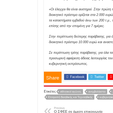
«
Οι έλεγχοι θα είναι αυστηροί. Στην πρώτη
διοικητικό πρόστιμο ορίζεται στα 2.000 ευρ
τα καταστήματα εμβαδού άνω των 200 τ.μ., τ
επίσης από την επομένη για 7 ημέρες.
Στην περίπτωση δεύτερης παράβασης, για ό
διοικητικό πρόστιμο 10.000 ευρώ και αναστ
Σε περίπτωση τρίτης παράβασης, για όλα τα
προσωρινή αφαίρεση άδειας λειτουργίας του
κυβερνητική εκπρόσωπος.
Facebook
Twitter
Share
Ετικέτες
αθλητικοί αγώνες
ανεμβολίαστοι
Επιτροπή Βιοηθικής και Τεχνοηθικής
κυβερνητι
Previous
Ο ΣΦΕΕ σε άμεση επικοινωνία