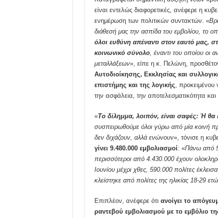
είναι εντελώς διαφορετικές, ανέφερε η κυ
ενημέρωση των πολιτικών συντακτών. «
Βρ
διάθεσή μας την ασπίδα του εμβολίου, το ο
όλοι ευθύνη απέναντι στον εαυτό μας, στ
κοινωνικό σύνολο
, έναντι του οποίου οι 
μεταλλάξεων
», είπε η κ. Πελώνη, προσθέτο
Αυτοδιοίκησης, Εκκλησίας και συλλογικ
επιστήμης και της λογικής
, προκειμένου 
την ασφάλεια, την αποτελεσματικότητα και
«
Το δίλημμα, λοιπόν, είναι σαφές: Ή θ
συσπειρωθούμε όλοι γύρω από μία κοινή πρα
δεν διχάζουν, αλλά ενώνουν
», τόνισε η κυ
γίνει 9.480.000 εμβολιασμοί
: «
Πάνω από 5
περισσότεροι από 4.430.000 έχουν ολοκληρώσ
Ιουνίου μέχρι χθες, 590.000 πολίτες έκλεισ
κλείστηκε από πολίτες της ηλικίας 18-29 ετ
Επιπλέον, ανέφερε ότι
ανοίγει το απόγευ
ραντεβού εμβολιασμού με το εμβόλιο της