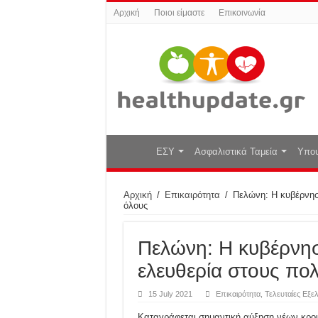
Αρχική
Ποιοι είμαστε
Επικοινωνία
ΕΣΥ
Ασφαλιστικά Ταμεία
Υπου
Αρχική
/
Επικαιρότητα
/
Πελώνη: Η κυβέρνησ
όλους
Πελώνη: Η κυβέρνησ
ελευθερία στους πο
15 July 2021
Επικαιρότητα
,
Τελευταίες Εξελ
Καταγράφεται σημαντική αύξηση νέων κρου