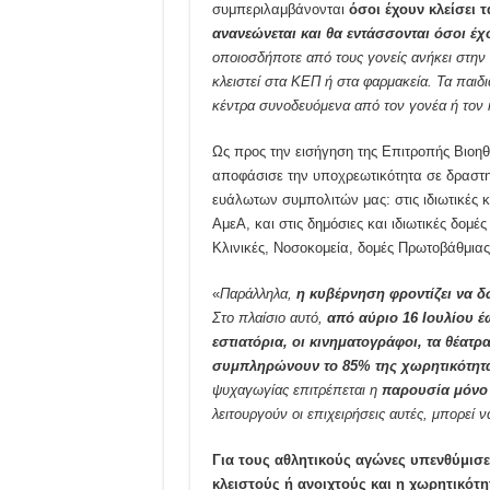
συμπεριλαμβάνονται
όσοι έχουν κλείσει τ
ανανεώνεται και θα εντάσσονται όσοι έχο
οποιοσδήποτε από τους γονείς ανήκει στην ί
κλειστεί στα ΚΕΠ ή στα φαρμακεία. Τα παιδ
κέντρα συνοδευόμενα από τον γονέα ή τον 
Ως προς την εισήγηση της Επιτροπής Βιοηθ
αποφάσισε την υποχρεωτικότητα σε δραστηρ
ευάλωτων συμπολιτών μας: στις ιδιωτικές 
ΑμεΑ, και στις δημόσιες και ιδιωτικές δομ
Κλινικές, Νοσοκομεία, δομές Πρωτοβάθμιας
«
Παράλληλα,
η κυβέρνηση φροντίζει να δ
Στο πλαίσιο αυτό,
από αύριο 16 Ιουλίου έ
εστιατόρια, οι κινηματογράφοι, τα θέατ
συμπληρώνουν το 85% της χωρητικότητ
ψυχαγωγίας επιτρέπεται η
παρουσία μόνο
λειτουργούν οι επιχειρήσεις αυτές, μπορεί να 
Για τους αθλητικούς αγώνες υπενθύμισε 
κλειστούς ή ανοιχτούς και η χωρητικότη