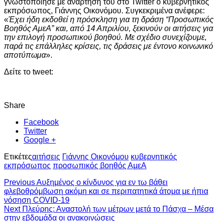
γνωστοποίησε με ανάρτησή του στο Twitter ο κυβερνητικός
εκπρόσωπος, Γιάννης Οικονόμου. Συγκεκριμένα ανέφερε:
«
Έχει ήδη εκδοθεί η πρόσκληση για τη δράση “Προσωπικός
Βοηθός ΑμεΑ” και, από 14 Απριλίου, ξεκινούν οι αιτήσεις για
την επιλογή προσωπικού βοηθού. Με σχέδιο συνεχίζουμε,
παρά τις επάλληλες κρίσεις, τις δράσεις με έντονο κοινωνικό
αποτύπωμα
».
Δείτε το tweet:
Share
Facebook
Twitter
Google +
Ετικέτες
αιτήσεις
Γιάννης Οικονόμου
κυβερνητικός
εκπρόσωπος
προσωπικός βοηθός ΑμεΑ
Previous
Aυξημένος ο κίνδυνος για εν τω βάθει
φλεβοθρόμβωση ακόμη και σε περιπατητικά άτομα με ήπια
νόσηση COVID-19
Next
Πλεύρης: Αναστολή των μέτρων μετά το Πάσχα – Μέσα
στην εβδομάδα οι ανακοινώσεις