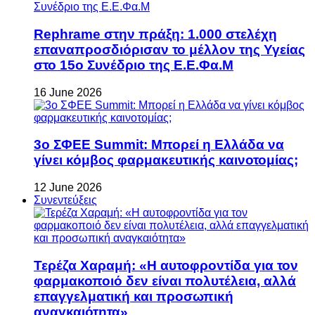
Rephrame στην πράξη: 1.000 στελέχη
επαναπροσδιόρισαν το μέλλον της Υγείας
στο 15ο Συνέδριο της Ε.Ε.Φα.Μ
16 June 2026
3ο ΣΦΕΕ Summit: Μπορεί η Ελλάδα να
γίνει κόμβος φαρμακευτικής καινοτομίας;
12 June 2026
Συνεντεύξεις
Τερέζα Χαραμή: «Η αυτοφροντίδα για τον
φαρμακοποιό δεν είναι πολυτέλεια, αλλά
επαγγελματική και προσωπική
αναγκαιότητα»