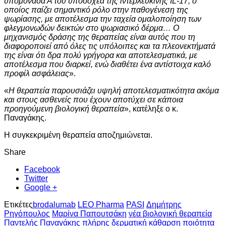
υπομονάδα Α του υποδοχέα της ιντερλευκίνης IL-17, ο
οποίος παίζει σημαντικό ρόλο στην παθογένεση της
ψωρίασης, με αποτέλεσμα την ταχεία ομαλοποίηση των
φλεγμονωδών δεικτών στο ψωριασικό δέρμα… Ο
μηχανισμός δράσης της θεραπείας είναι αυτός που τη
διαφοροποιεί από όλες τις υπόλοιπες και τα πλεονεκτήματά
της είναι ότι δρα πολύ γρήγορα και αποτελεσματικά, με
αποτέλεσμα που διαρκεί, ενώ διαθέτει ένα αντίστοιχα καλό
προφίλ ασφάλειας
».
«
Η θεραπεία παρουσιάζει υψηλή αποτελεσματικότητα ακόμα
και στους ασθενείς που έχουν αποτύχει σε κάποια
προηγούμενη βιολογική θεραπεία
», κατέληξε ο κ.
Παναγάκης.
Η συγκεκριμένη θεραπεία αποζημιώνεται.
Share
Facebook
Twitter
Google +
Ετικέτες
brodalumab
LEO Pharma
PASI
Δημήτρης
Ρηγόπουλος
Μαρίνα Παπουτσάκη
νέα βιολογική θεραπεία
Παντελής Παναγάκης
πλήρης δερματική κάθαρση
ποιότητα