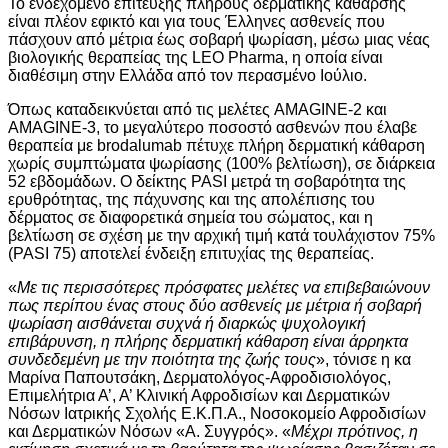
Το ενδεχόμενο επίτευξης πλήρους δερματικής κάθαρσης
είναι πλέον εφικτό και για τους Έλληνες ασθενείς που
πάσχουν από μέτρια έως σοβαρή ψωρίαση, μέσω μιας νέας
βιολογικής θεραπείας της LEO Pharma, η οποία είναι
διαθέσιμη στην Ελλάδα από τον περασμένο Ιούλιο.
Όπως καταδεικνύεται από τις μελέτες AMAGINE-2 και
AMAGINE-3, το μεγαλύτερο ποσοστό ασθενών που έλαβε
θεραπεία με brodalumab πέτυχε πλήρη δερματική κάθαρση
χωρίς συμπτώματα ψωρίασης (100% βελτίωση), σε διάρκεια
52 εβδομάδων. Ο δείκτης PASI μετρά τη σοβαρότητα της
ερυθρότητας, της πάχυνσης και της απολέπισης του
δέρματος σε διαφορετικά σημεία του σώματος, και η
βελτίωση σε σχέση με την αρχική τιμή κατά τουλάχιστον 75%
(PASI 75) αποτελεί ένδειξη επιτυχίας της θεραπείας.
«
Με τις περισσότερες πρόσφατες μελέτες να επιβεβαιώνουν
πως περίπου ένας στους δύο ασθενείς με μέτρια ή σοβαρή
ψωρίαση
αισθάνεται συχνά ή διαρκώς ψυχολογική
επιβάρυνση, η πλήρης δερματική κάθαρση είναι άρρηκτα
συνδεδεμένη με την ποιότητα της ζωής τους
», τόνισε η κα
Μαρίνα Παπουτσάκη, Δερματολόγος-Αφροδισιολόγος,
Επιμελήτρια Α’, Α’ Κλινική Αφροδισίων και Δερματικών
Νόσων Ιατρικής Σχολής Ε.Κ.Π.Α., Νοσοκομείο Αφροδισίων
και Δερματικών Νόσων «Α. Συγγρός». «
Μέχρι πρότινος, η