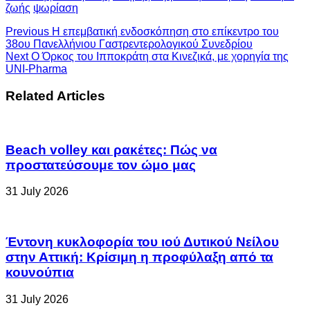
ζωής
ψωρίαση
Previous
Η επεμβατική ενδοσκόπηση στο επίκεντρο του
38ου Πανελλήνιου Γαστρεντερολογικού Συνεδρίου
Next
Ο Όρκος του Ιπποκράτη στα Κινεζικά, με χορηγία της
UNI-Pharma
Related Articles
Beach volley και ρακέτες: Πώς να
προστατεύσουμε τον ώμο μας
31 July 2026
Έντονη κυκλοφορία του ιού Δυτικού Νείλου
στην Αττική: Κρίσιμη η προφύλαξη από τα
κουνούπια
31 July 2026