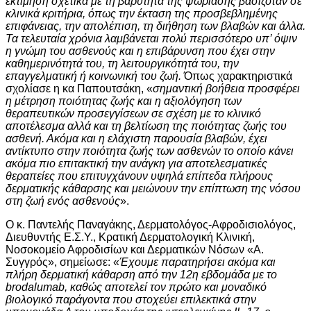
εκτίμηση σχετικά με τη βαρύτητα της ψωρίασης βασιζόταν σε
κλινικά κριτήρια, όπως την έκταση της προσβεβλημένης
επιφάνειας, την απολέπιση, τη διήθηση των βλαβών και άλλα.
Τα τελευταία χρόνια λαμβάνεται πολύ περισσότερο υπ’ όψιν
η γνώμη του ασθενούς και η επιβάρυνση που έχει στην
καθημερινότητά του, τη λειτουργικότητά του, την
επαγγελματική ή κοινωνική του ζωή.
Όπως χαρακτηριστικά
σχολίασε η κα Παπουτσάκη, «
σημαντική βοήθεια προσφέρει
η μέτρηση ποιότητας ζωής και η αξιολόγηση των
θεραπευτικών προσεγγίσεων σε σχέση με το κλινικό
αποτέλεσμα αλλά και τη βελτίωση της ποιότητας ζωής του
ασθενή. Ακόμα και η ελάχιστη παρουσία βλαβών, έχει
αντίκτυπο στην ποιότητα ζωής των ασθενών το οποίο κάνει
ακόμα πιο επιτακτική την ανάγκη για αποτελεσματικές
θεραπείες που επιτυγχάνουν υψηλά επίπεδα πλήρους
δερματικής κάθαρσης και μειώνουν την επίπτωση της νόσου
στη ζωή ενός ασθενούς
».
Ο κ. Παντελής Παναγάκης, Δερματολόγος-Αφροδισιολόγος,
Διευθυντής Ε.Σ.Υ., Κρατική Δερματολογική Κλινική,
Νοσοκομείο Αφροδισίων και Δερματικών Νόσων «Α.
Συγγρός», σημείωσε: «
Έχουμε παρατηρήσει ακόμα και
πλήρη δερματική κάθαρση από την 12η εβδομάδα με το
brodalumab, καθώς αποτελεί τον πρώτο και μοναδικό
βιολογικό παράγοντα που στοχεύει επιλεκτικά στην