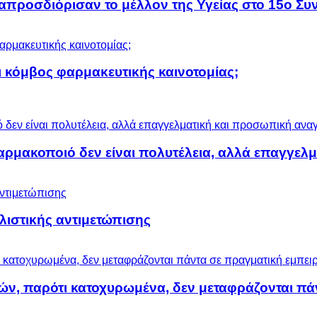
προσδιόρισαν το μέλλον της Υγείας στο 15ο Συν
 κόμβος φαρμακευτικής καινοτομίας;
αρμακοποιό δεν είναι πολυτέλεια, αλλά επαγγελ
ολιστικής αντιμετώπισης
ών, παρότι κατοχυρωμένα, δεν μεταφράζονται πά