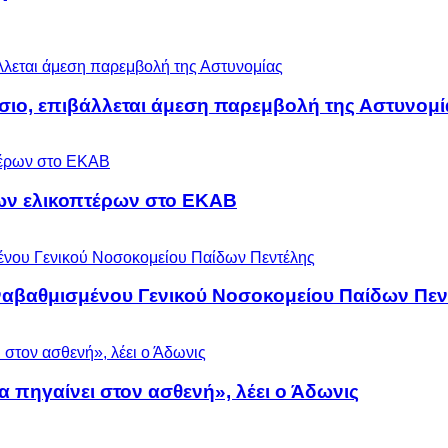
άσιο, επιβάλλεται άμεση παρεμβολή της Αστυνομί
ων ελικοπτέρων στο ΕΚΑΒ
αναβαθμισμένου Γενικού Νοσοκομείου Παίδων Πεν
α πηγαίνει στον ασθενή», λέει ο Άδωνις