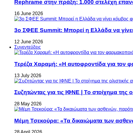
Rephrame στην πράξη: 1.000 στελέχη επανα
16 June 2026
3ο ΣΦΕΕ Summit: Μπορεί η Ελλάδα να γίνει
12 June 2026
Συνεντεύξεις
Τερέζα Χαραμή: «Η αυτοφροντίδα για τον φ
13 July 2026
Συζητώντας για τις ΙΦΝΕ | Το στοίχημα της 
28 May 2026
Μέμη Τσεκούρα: «Τα δικαιώματα των ασθεν
28 April 2026