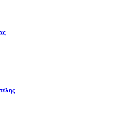
ας
τέλης