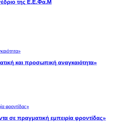
έδριο της Ε.Ε.Φα.Μ
ματική και προσωπική αναγκαιότητα»
ντα σε πραγματική εμπειρία φροντίδας»