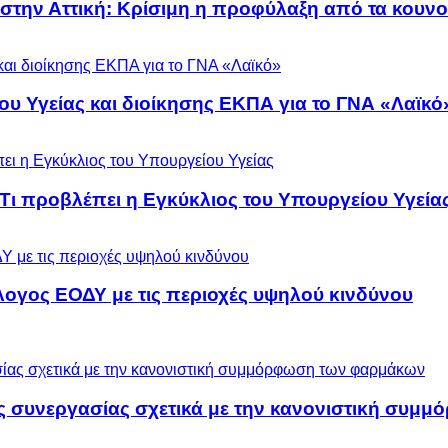
 στην Αττική: Κρίσιμη η προφύλαξη από τα κουν
ου Υγείας και διοίκησης ΕΚΠΑ για το ΓΝΑ «Λαϊκό
 Τι προβλέπει η Εγκύκλιος του Υπουργείου Υγεία
λογος ΕΟΔΥ με τις περιοχές υψηλού κινδύνου
ς συνεργασίας σχετικά με την κανονιστική συ