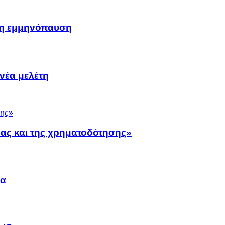
μη εμμηνόπαυση
νέα μελέτη
νας και της χρηματοδότησης»
να