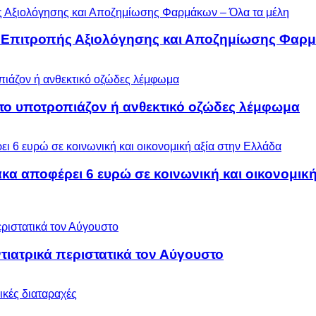
ς Επιτροπής Αξιολόγησης και Αποζημίωσης Φαρμ
 το υποτροπιάζον ή ανθεκτικό οζώδες λέμφωμα
α αποφέρει 6 ευρώ σε κοινωνική και οικονομική
ιατρικά περιστατικά τον Αύγουστο