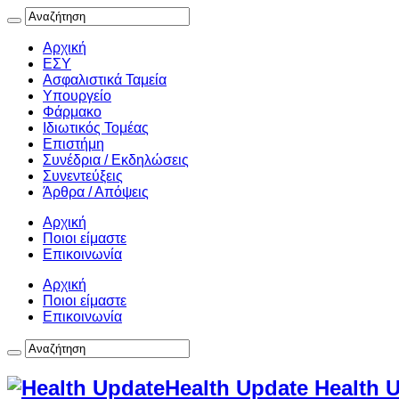
Αρχική
ΕΣΥ
Ασφαλιστικά Ταμεία
Υπουργείο
Φάρμακο
Ιδιωτικός Τομέας
Επιστήμη
Συνέδρια / Εκδηλώσεις
Συνεντεύξεις
Άρθρα / Απόψεις
Αρχική
Ποιοι είμαστε
Επικοινωνία
Αρχική
Ποιοι είμαστε
Επικοινωνία
Health Update Health 