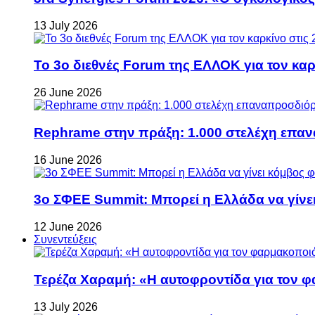
13 July 2026
Το 3ο διεθνές Forum της ΕΛΛΟΚ για τον καρκ
26 June 2026
Rephrame στην πράξη: 1.000 στελέχη επανα
16 June 2026
3ο ΣΦΕΕ Summit: Μπορεί η Ελλάδα να γίνει
12 June 2026
Συνεντεύξεις
Τερέζα Χαραμή: «Η αυτοφροντίδα για τον φ
13 July 2026