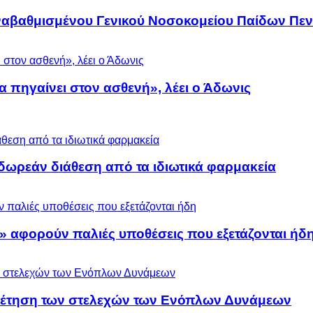
αναβαθμισμένου Γενικού Νοσοκομείου Παίδων Πεν
α πηγαίνει στον ασθενή», λέει ο Άδωνις
ωρεάν διάθεση από τα ιδιωτικά φαρμακεία
» αφορούν παλιές υποθέσεις που εξετάζονται ήδ
ρέτηση των στελεχών των Ενόπλων Δυνάμεων