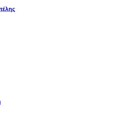
τέλης
η