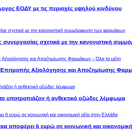
λογος ΕΟΔΥ με τις περιοχές υψηλού κινδύνου
ς συνεργασίας σχετικά με την κανονιστική συ
ς Επιτροπής Αξιολόγησης και Αποζημίωσης Φαρμ
 το υποτροπιάζον ή ανθεκτικό οζώδες λέμφωμα
α αποφέρει 6 ευρώ σε κοινωνική και οικονομική