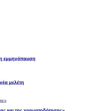
μη εμμηνόπαυση
νέα μελέτη
νας και της χρηματοδότησης»