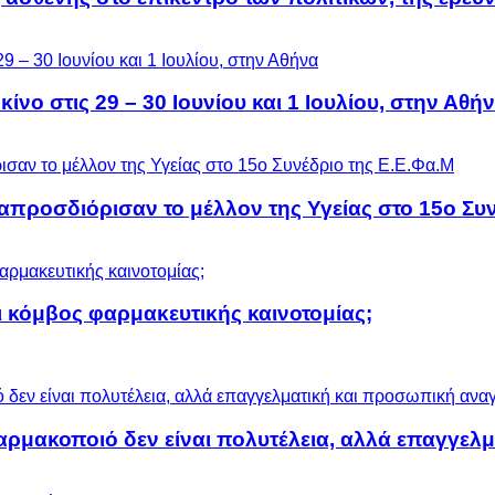
ίνο στις 29 – 30 Ιουνίου και 1 Ιουλίου, στην Αθή
προσδιόρισαν το μέλλον της Υγείας στο 15ο Συν
 κόμβος φαρμακευτικής καινοτομίας;
αρμακοποιό δεν είναι πολυτέλεια, αλλά επαγγελ