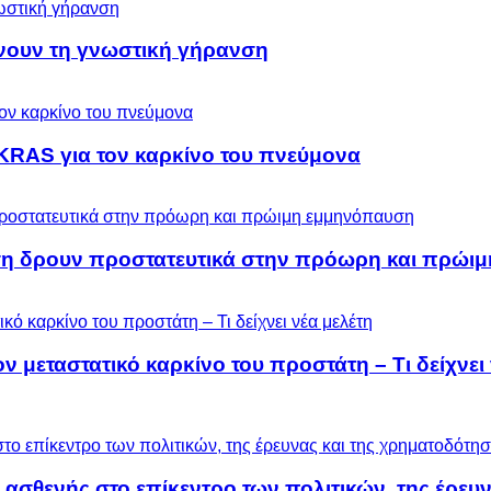
ύνουν τη γνωστική γήρανση
KRAS για τον καρκίνο του πνεύμονα
ση δρουν προστατευτικά στην πρόωρη και πρώι
μεταστατικό καρκίνο του προστάτη – Τι δείχνει 
 ασθενής στο επίκεντρο των πολιτικών, της έρευ