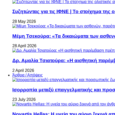
Συζητώντας για τις ΙΦΝΕ | Το στοίχημα της 
28 May 2026
Μέμη Τσεκούρα: «Τα δικαιώματα των ασθεν
28 April 2026
Δρ. Αμαλία Τσιατούρα: «Η αισθητική παρέμ
2 April 2026
Άρθρα / Απόψεις
Ισορροπία μεταξύ επαγγελματικής και προ
23 July 2026
Novartis Hellas: Η υγεία του αύριο ξεκινά