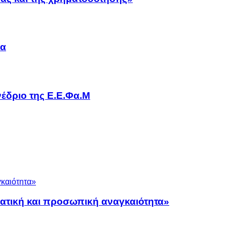
να
έδριο της Ε.Ε.Φα.Μ
ματική και προσωπική αναγκαιότητα»