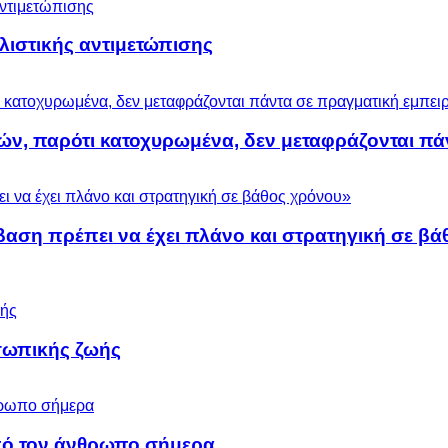
ολιστικής αντιμετώπισης
ών, παρότι κατοχυρωμένα, δεν μεταφράζονται πά
βαση πρέπει να έχει πλάνο και στρατηγική σε β
σωπικής ζωής
 από τον άνθρωπο σήμερα