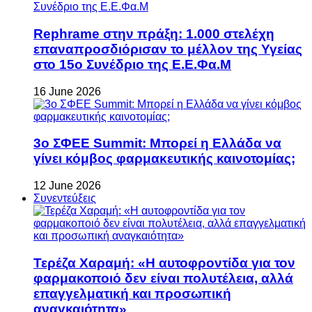
Rephrame στην πράξη: 1.000 στελέχη
επαναπροσδιόρισαν το μέλλον της Υγείας
στο 15ο Συνέδριο της Ε.Ε.Φα.Μ
16 June 2026
3ο ΣΦΕΕ Summit: Μπορεί η Ελλάδα να
γίνει κόμβος φαρμακευτικής καινοτομίας;
12 June 2026
Συνεντεύξεις
Τερέζα Χαραμή: «Η αυτοφροντίδα για τον
φαρμακοποιό δεν είναι πολυτέλεια, αλλά
επαγγελματική και προσωπική
αναγκαιότητα»