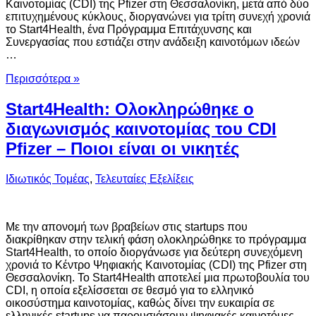
Καινοτομίας (CDI) της Pfizer στη Θεσσαλονίκη, μετά από δύο
επιτυχημένους κύκλους, διοργανώνει για τρίτη συνεχή χρονιά
το Start4Health, ένα Πρόγραμμα Επιτάχυνσης και
Συνεργασίας που εστιάζει στην ανάδειξη καινοτόμων ιδεών
…
Περισσότερα »
Start4Health: Ολοκληρώθηκε ο
διαγωνισμός καινοτομίας του CDI
Pfizer – Ποιοι είναι οι νικητές
Ιδιωτικός Τομέας
,
Τελευταίες Εξελίξεις
Με την απονομή των βραβείων στις startups που
διακρίθηκαν στην τελική φάση ολοκληρώθηκε το πρόγραμμα
Start4Health, το οποίο διοργάνωσε για δεύτερη συνεχόμενη
χρονιά το Kέντρο Ψηφιακής Καινοτομίας (CDI) της Pfizer στη
Θεσσαλονίκη. Το Start4Health αποτελεί μια πρωτοβουλία του
CDI, η οποία εξελίσσεται σε θεσμό για το ελληνικό
οικοσύστημα καινοτομίας, καθώς δίνει την ευκαιρία σε
ελληνικές startups να παρουσιάσουν ψηφιακές καινοτόμες …