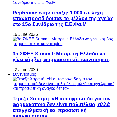
Rephrame στην πράξη: 1.000 στελέχη
επαναπροσδιόρισαν το μέλλον της Υγείας
στο 15ο Συνέδριο της Ε.Ε.Φα.Μ
16 June 2026
3ο ΣΦΕΕ Summit: Μπορεί η Ελλάδα να
γίνει κόμβος φαρμακευτικής καινοτομίας;
12 June 2026
Συνεντεύξεις
Τερέζα Χαραμή: «Η αυτοφροντίδα για τον
φαρμακοποιό δεν είναι πολυτέλεια, αλλά
επαγγελματική και προσωπική
αναγκαιότητα»