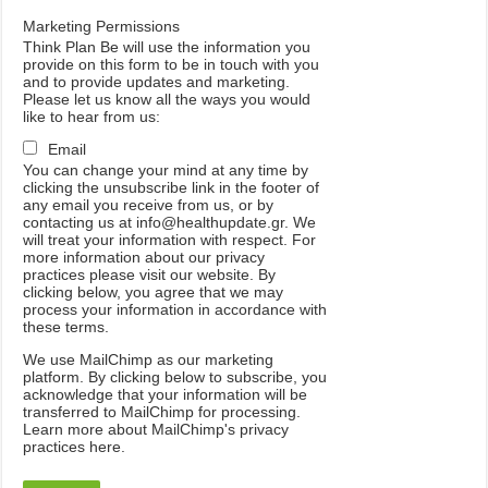
Marketing Permissions
Think Plan Be will use the information you
provide on this form to be in touch with you
and to provide updates and marketing.
Please let us know all the ways you would
like to hear from us:
Email
You can change your mind at any time by
clicking the unsubscribe link in the footer of
any email you receive from us, or by
contacting us at info@healthupdate.gr. We
will treat your information with respect. For
more information about our privacy
practices please visit our website. By
clicking below, you agree that we may
process your information in accordance with
these terms.
We
use
MailChimp
as
our
marketing
platform
.
By
clicking
below
to
subscribe
,
you
acknowledge
that
your
information
will
be
transferred
to
MailChimp
for
processing
.
Learn
more
about
MailChimp
'
s
privacy
practices
here
.