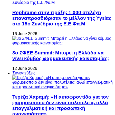
Rephrame στην πράξη: 1.000 στελέχη
επαναπροσδιόρισαν το μέλλον της Υγείας
στο 15ο Συνέδριο της Ε.Ε.Φα.Μ
16 June 2026
3ο ΣΦΕΕ Summit: Μπορεί η Ελλάδα να
γίνει κόμβος φαρμακευτικής καινοτομίας;
12 June 2026
Συνεντεύξεις
Τερέζα Χαραμή: «Η αυτοφροντίδα για τον
φαρμακοποιό δεν είναι πολυτέλεια, αλλά
επαγγελματική και προσωπική
αναγκαιότητα»