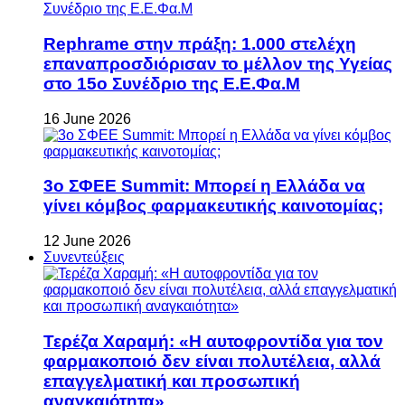
Rephrame στην πράξη: 1.000 στελέχη
επαναπροσδιόρισαν το μέλλον της Υγείας
στο 15ο Συνέδριο της Ε.Ε.Φα.Μ
16 June 2026
3ο ΣΦΕΕ Summit: Μπορεί η Ελλάδα να
γίνει κόμβος φαρμακευτικής καινοτομίας;
12 June 2026
Συνεντεύξεις
Τερέζα Χαραμή: «Η αυτοφροντίδα για τον
φαρμακοποιό δεν είναι πολυτέλεια, αλλά
επαγγελματική και προσωπική
αναγκαιότητα»