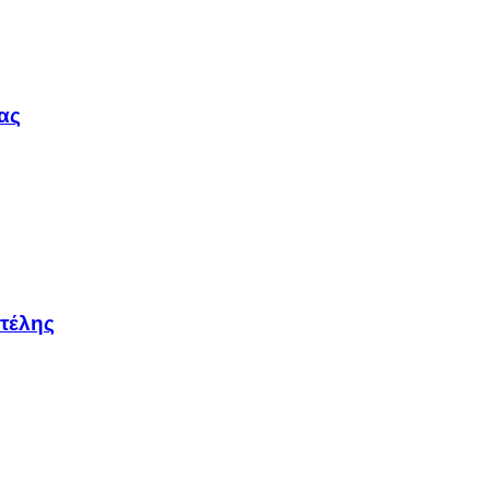
ας
τέλης