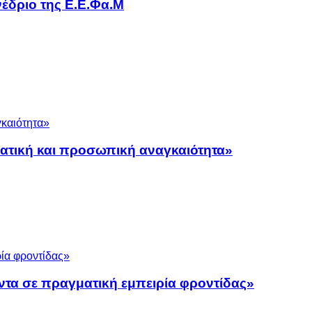
έδριο της Ε.Ε.Φα.Μ
ματική και προσωπική αναγκαιότητα»
ντα σε πραγματική εμπειρία φροντίδας»