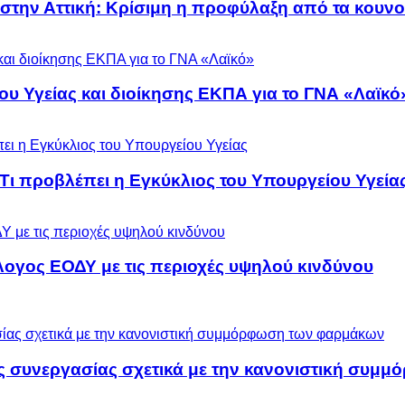
 στην Αττική: Κρίσιμη η προφύλαξη από τα κουν
ου Υγείας και διοίκησης ΕΚΠΑ για το ΓΝΑ «Λαϊκό
 Τι προβλέπει η Εγκύκλιος του Υπουργείου Υγεία
λογος ΕΟΔΥ με τις περιοχές υψηλού κινδύνου
ς συνεργασίας σχετικά με την κανονιστική συ