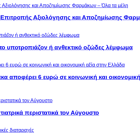
ς Επιτροπής Αξιολόγησης και Αποζημίωσης Φαρμ
 το υποτροπιάζον ή ανθεκτικό οζώδες λέμφωμα
α αποφέρει 6 ευρώ σε κοινωνική και οικονομική
ιατρικά περιστατικά τον Αύγουστο