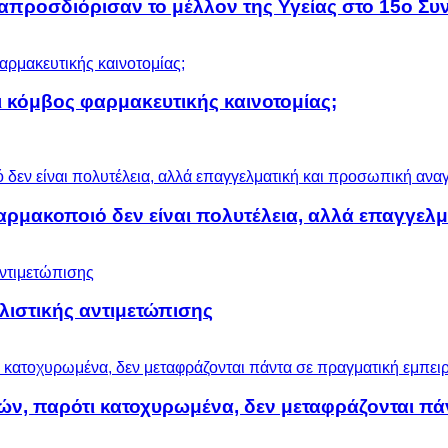
προσδιόρισαν το μέλλον της Υγείας στο 15ο Συν
 κόμβος φαρμακευτικής καινοτομίας;
αρμακοποιό δεν είναι πολυτέλεια, αλλά επαγγελ
ολιστικής αντιμετώπισης
ών, παρότι κατοχυρωμένα, δεν μεταφράζονται πά