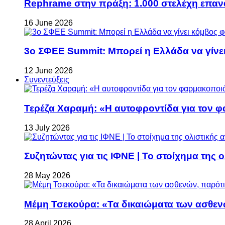
Rephrame στην πράξη: 1.000 στελέχη επανα
16 June 2026
3ο ΣΦΕΕ Summit: Μπορεί η Ελλάδα να γίνει
12 June 2026
Συνεντεύξεις
Τερέζα Χαραμή: «Η αυτοφροντίδα για τον φ
13 July 2026
Συζητώντας για τις ΙΦΝΕ | Το στοίχημα της 
28 May 2026
Μέμη Τσεκούρα: «Τα δικαιώματα των ασθεν
28 April 2026