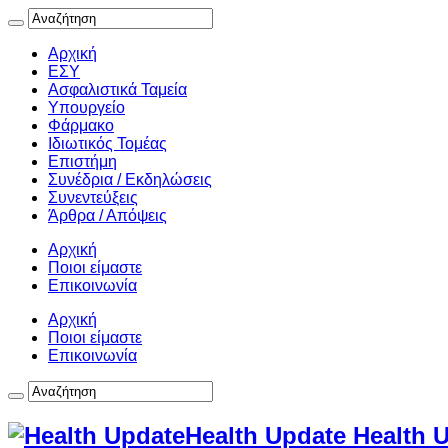
Αρχική
ΕΣΥ
Ασφαλιστικά Ταμεία
Υπουργείο
Φάρμακο
Ιδιωτικός Τομέας
Επιστήμη
Συνέδρια / Εκδηλώσεις
Συνεντεύξεις
Άρθρα / Απόψεις
Αρχική
Ποιοι είμαστε
Επικοινωνία
Αρχική
Ποιοι είμαστε
Επικοινωνία
Health Update Health 