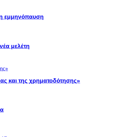
μη εμμηνόπαυση
νέα μελέτη
νας και της χρηματοδότησης»
να