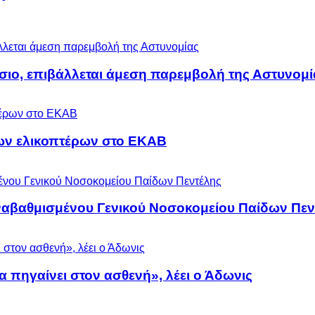
άσιο, επιβάλλεται άμεση παρεμβολή της Αστυνομί
ων ελικοπτέρων στο ΕΚΑΒ
αναβαθμισμένου Γενικού Νοσοκομείου Παίδων Πεν
α πηγαίνει στον ασθενή», λέει ο Άδωνις