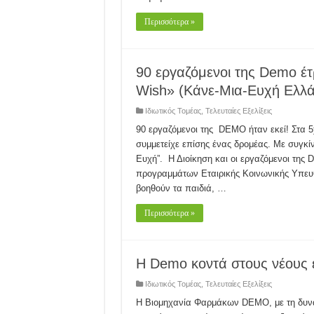
Περισσότερα »
90 εργαζόμενοι της Demo έτ
Wish» (Κάνε-Mια-Ευχή Ελλά
Ιδιωτικός Τομέας
,
Τελευταίες Εξελίξεις
90 εργαζόμενοι της DEMO ήταν εκεί! Στα 
συμμετείχε επίσης ένας δρομέας. Με συγκί
Ευχή”. Η Διοίκηση και οι εργαζόμενοι της
προγραμμάτων Εταιρικής Κοινωνικής Υπευ
βοηθούν τα παιδιά, …
Περισσότερα »
Η Demo κοντά στους νέους 
Ιδιωτικός Τομέας
,
Τελευταίες Εξελίξεις
H Βιομηχανία Φαρμάκων DEMO, με τη δυναμι