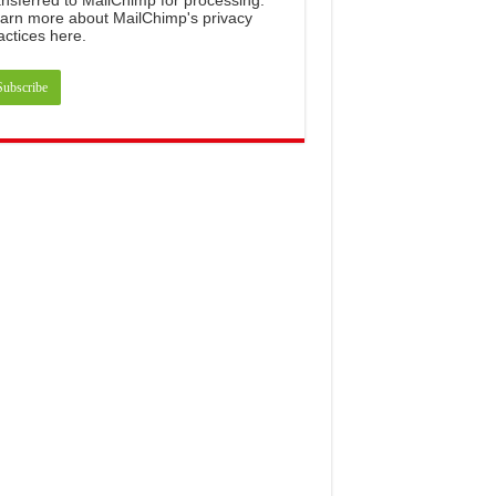
ansferred
to
MailChimp
for
processing
.
arn
more
about
MailChimp
'
s
privacy
actices
here
.