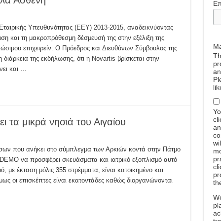
πλα Ασθενή
Επ
 Εταιρικής Υπευθυνότητας (ΕΕΥ) 2013-2015, αναδεικνύοντας
ση και τη μακροπρόθεσμη δέσμευσή της στην εξέλιξη της
Ma
βιώσιμου επιχειρείν. Ο Πρόεδρος και Διευθύνων Σύμβουλος της
Th
η διάρκεια της εκδήλωσης, ότι η Novartis βρίσκεται στην
pr
νει και …
an
Pl
li
Yo
cl
ι τα μικρά νησιά του Αιγαίου
an
co
wi
ήσων που ανήκει στο σύμπλεγμα των Αρκιών κοντά στην Πάτμο
mo
pr
 DEMO να προσφέρει σκευάσματα και ιατρικό εξοπλισμό αυτό
cl
ρό, με έκταση μόλις 355 στρέμματα, είναι κατοικημένο και
pr
 όμως οι επισκέπτες είναι εκατοντάδες καθώς διοργανώνονται
th
W
pl
ac