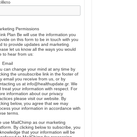
ίθετο
rketing Permissions
ink Plan Be will use the information you
ovide on this form to be in touch with you
d to provide updates and marketing.
ease let us know all the ways you would
ke to hear from us:
Email
u can change your mind at any time by
icking the unsubscribe link in the footer of
y email you receive from us, or by
ntacting us at info@healthupdate.gr. We
ll treat your information with respect. For
re information about our privacy
actices please visit our website. By
icking below, you agree that we may
ocess your information in accordance with
ese terms.
e
use
MailChimp
as
our
marketing
atform
.
By
clicking
below
to
subscribe
,
you
knowledge
that
your
information
will
be