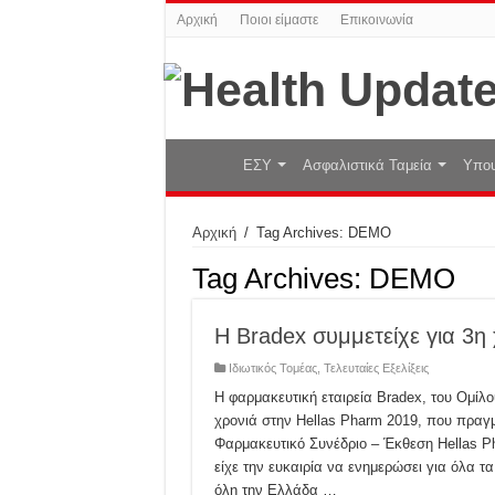
Αρχική
Ποιοι είμαστε
Επικοινωνία
ΕΣΥ
Ασφαλιστικά Ταμεία
Υπου
Αρχική
/
Tag Archives: DEMO
Tag Archives:
DEMO
Η Bradex συμμετείχε για 3η
Ιδιωτικός Τομέας
,
Τελευταίες Εξελίξεις
H φαρμακευτική εταιρεία Bradex, του Ομίλ
χρονιά στην Hellas Pharm 2019, που πραγμ
Φαρμακευτικό Συνέδριο – Έκθεση Hellas P
είχε την ευκαιρία να ενημερώσει για όλα 
όλη την Ελλάδα …