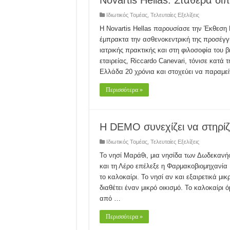
Novartis Hellas: Σταθερά δί
Ιδιωτικός Τομέας
,
Τελευταίες Εξελίξεις
Η Novartis Hellas παρουσίασε την Έκθεση
έμπρακτα την ασθενοκεντρική της προσέγγι
ιατρικής πρακτικής και στη φιλοσοφία του 
εταιρείας, Riccardo Canevari, τόνισε κατά τ
Ελλάδα 20 χρόνια και στοχεύει να παραμεί
Περισσότερα »
Η DEMO συνεχίζει να στηρίζε
Ιδιωτικός Τομέας
,
Τελευταίες Εξελίξεις
To νησί Μαράθι, μια νησίδα των Δωδεκαν
και τη Λέρο επέλεξε η Φαρμακοβιομηχανία
το καλοκαίρι. Το νησί αν και εξαιρετικά μικ
διαθέτει έναν μικρό οικισμό. Το καλοκαίρι
από …
Περισσότερα »