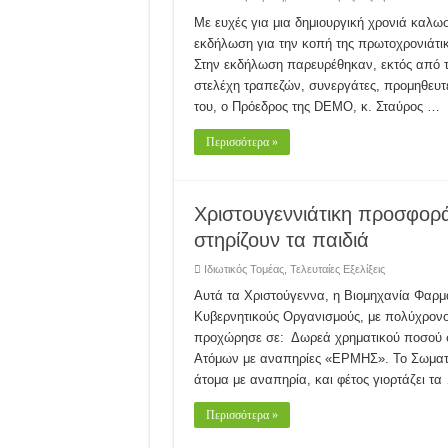
Με ευχές για μια δημιουργική χρονιά κα
εκδήλωση για την κοπή της πρωτοχρονιάτι
Στην εκδήλωση παρευρέθηκαν, εκτός από 
στελέχη τραπεζών, συνεργάτες, προμηθευτές
του, ο Πρόεδρος της DEMO, κ. Σταύρος …
Περισσότερα »
Χριστουγεννιάτικη προσφο
στηρίζουν τα παιδιά
Ιδιωτικός Τομέας
,
Τελευταίες Εξελίξεις
Αυτά τα Χριστούγεννα, η Βιομηχανία Φαρ
Κυβερνητικούς Οργανισμούς, με πολύχρονο κ
προχώρησε σε: Δωρεά χρηματικού ποσού σ
Ατόμων με αναπηρίες «ΕΡΜΗΣ». Το Σωματε
άτομα με αναπηρία, και φέτος γιορτάζει τα
Περισσότερα »