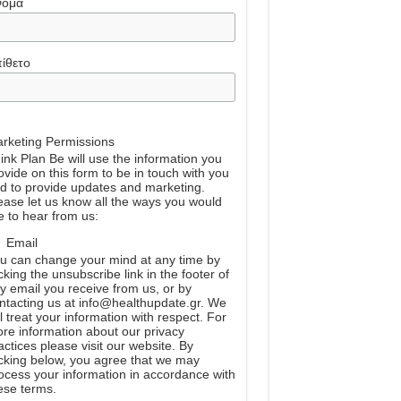
νομα
ίθετο
rketing Permissions
ink Plan Be will use the information you
ovide on this form to be in touch with you
d to provide updates and marketing.
ease let us know all the ways you would
ke to hear from us:
Email
u can change your mind at any time by
icking the unsubscribe link in the footer of
y email you receive from us, or by
ntacting us at info@healthupdate.gr. We
ll treat your information with respect. For
re information about our privacy
actices please visit our website. By
icking below, you agree that we may
ocess your information in accordance with
ese terms.