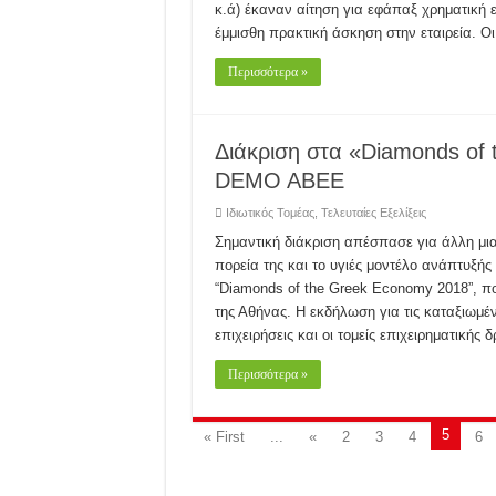
κ.ά) έκαναν αίτηση για εφάπαξ χρηματική
έμμισθη πρακτική άσκηση στην εταιρεία. Ο
Περισσότερα »
Διάκριση στα «Diamonds of 
DEMO ABEE
Ιδιωτικός Τομέας
,
Τελευταίες Εξελίξεις
Σημαντική διάκριση απέσπασε για άλλη μι
πορεία της και το υγιές μοντέλο ανάπτυξής
“Diamonds of the Greek Economy 2018”, πο
της Αθήνας. Η εκδήλωση για τις καταξιωμένε
επιχειρήσεις και οι τομείς επιχειρηματικής
Περισσότερα »
5
« First
...
«
2
3
4
6