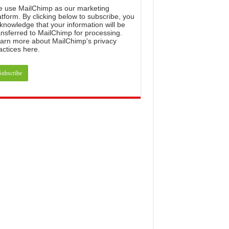
e
use
MailChimp
as
our
marketing
atform
.
By
clicking
below
to
subscribe
,
you
knowledge
that
your
information
will
be
ansferred
to
MailChimp
for
processing
.
arn
more
about
MailChimp
'
s
privacy
actices
here
.