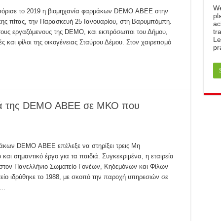
W
λωσόρισε το 2019 η βιομηχανία φαρμάκων DEMO ΑΒΕΕ στην
pl
κης πίτας, την Παρασκευή 25 Ιανουαρίου, στη Βαρυμπόμπη.
ac
tr
τους εργαζόμενους της DEMO, και εκπρόσωποι του Δήμου,
Le
 και φίλοι της οικογένειας Σταύρου Δέμου. Στον χαιρετισμό
pr
ρά της DEMO ABEE σε ΜΚΟ που
μάκων DEMO ΑΒΕΕ επέλεξε να στηρίξει τρεις Μη
αι σημαντικό έργο για τα παιδιά. Συγκεκριμένα, η εταιρεία
τον Πανελλήνιο Σωματείο Γονέων, Κηδεμόνων και Φίλων
ίο ιδρύθηκε το 1988, με σκοπό την παροχή υπηρεσιών σε
 …