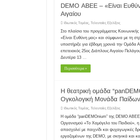
DEMO ΑΒΕΕ – «Είναι Ευθύν
Αιγαίου
Ιδιωτικός Τομέας
,
Τελευταίες Εξελίξεις
Στο πλαίσιο του προγράμματος Κοινωνικής
«Είναι Ευθύνη μας» και σύμφωνα με τη στρατ
υποστήριξε για έβδομη χρονιά την Ομάδα Α
επετειακός 25ος Διάπλους Αιγαίου Πελάγους
Δευτέρα 13 …
Περισσότερα »
Η θεατρική ομάδα “panDE
Ογκολογική Μονάδα Παίδω
Ιδιωτικός Τομέας
,
Τελευταίες Εξελίξεις
Η ομάδα “panDEMOnium” της DEMO ABEE σ
Οργανισμού «Το Χαμόγελο του Παιδιού», η 
απασχολεί με παιχνίδι και ψυχαγωγικές δρ
εργαζομένων της DEMO, με σκηνικά και κο