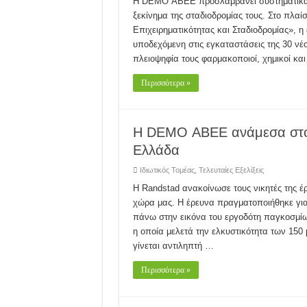
Η DEMO ΑΒΕΕ προσλαμβάνει συστηματικά κα
ξεκίνημα της σταδιοδρομίας τους. Στο πλαί
Επιχειρηματικότητας και Σταδιοδρομίας», η 
υποδεχόμενη στις εγκαταστάσεις της 30 νέο
πλειοψηφία τους φαρμακοποιοί, χημικοί και
Περισσότερα »
Η DEMO ΑΒΕΕ ανάμεσα στου
Ελλάδα
Ιδιωτικός Τομέας
,
Τελευταίες Εξελίξεις
Η Randstad ανακοίνωσε τους νικητές της έ
χώρα μας. Η έρευνα πραγματοποιήθηκε για 
πάνω στην εικόνα του εργοδότη παγκοσμίω
η οποία μελετά την ελκυστικότητα των 150
γίνεται αντιληπτή …
Περισσότερα »