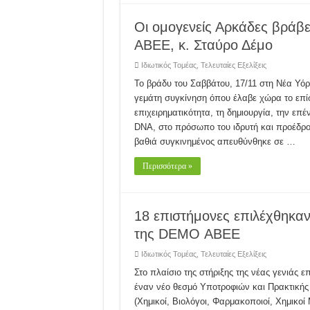
Οι ομογενείς Αρκάδες βράβ
ABEE, κ. Σταύρο Δέμο
Ιδιωτικός Τομέας
,
Τελευταίες Εξελίξεις
Το βράδυ του Σαββάτου, 17/11 στη Νέα Υόρ
γεμάτη συγκίνηση όπου έλαβε χώρα το επίσ
επιχειρηματικότητα, τη δημιουργία, την επ
DNA, στο πρόσωπο του ιδρυτή και προέδρο
βαθιά συγκινημένος απευθύνθηκε σε …
Περισσότερα »
18 επιστήμονες επιλέχθηκ
της DEMO ΑΒΕΕ
Ιδιωτικός Τομέας
,
Τελευταίες Εξελίξεις
Στο πλαίσιο της στήριξης της νέας γενιάς
έναν νέο θεσμό Υποτροφιών και Πρακτικής
(Χημικοί, Βιολόγοι, Φαρμακοποιοί, Χημικο