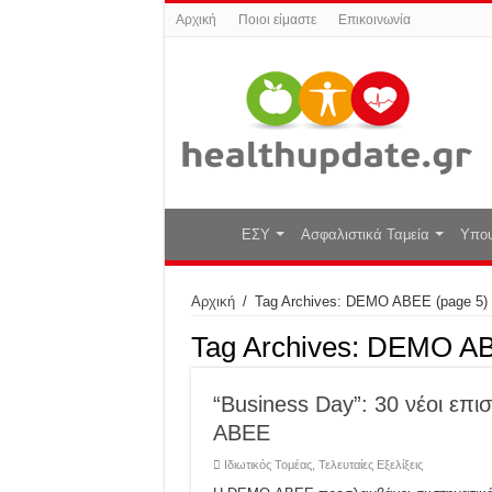
Αρχική
Ποιοι είμαστε
Επικοινωνία
ΕΣΥ
Ασφαλιστικά Ταμεία
Υπου
Αρχική
/
Tag Archives: DEMO ABEE
(page 5)
Tag Archives:
DEMO A
“Business Day”: 30 νέοι επ
ABEE
Ιδιωτικός Τομέας
,
Τελευταίες Εξελίξεις