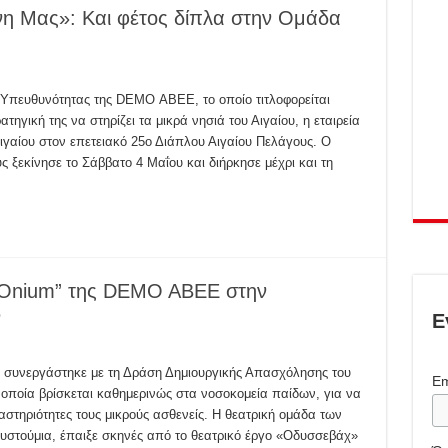
η Μας»: Και φέτος δίπλα στην Ομάδα
 Υπευθυνότητας της DEMO ΑΒΕΕ, το οποίο τιτλοφορείται
ηγική της να στηρίζει τα μικρά νησιά του Αιγαίου, η εταιρεία
ιγαίου στον επετειακό 25ο Διάπλου Αιγαίου Πελάγους. Ο
 ξεκίνησε το Σάββατο 4 Μαΐου και διήρκησε μέχρι και τη
MOnium” της DEMO ABEE στην
ν
Ε
υνεργάστηκε με τη Δράση Δημιουργικής Απασχόλησης του
Em
οποία βρίσκεται καθημερινώς στα νοσοκομεία παίδων, για να
αστηριότητες τους μικρούς ασθενείς. Η θεατρική ομάδα των
υστούμια, έπαιξε σκηνές από το θεατρικό έργο «Οδυσσεβάχ»