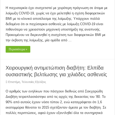
Η παχυσαρκία έχει συσχετιστεί με χειρότερη πρόγνωση σε άτομα με
λοίμωξη COVID-19, χωρίς να έχει μελετηθεί η σχέση διαφορετικών
BMI με το κλινικό αποτέλεσμα της λοίμωξης. Υπάρχουν πολλά
δεδομένα ότι οι παχύσαρκοι ασθενείς με λοίμωξη COVID-19 είναι
πιθανότερο να χρειαστούν μηχανική υποστήριξη της αναπνοής.
Προκειμένου να διερευνηθεί η συσχέτιση των διαφορετικών BMI με
την έκβαση της λοίμωξης, μία ομάδα από …
Περισσότερα »
Χειρουργική αντιμετώπιση διαβήτη: Ελπίδα
ουσιαστικής βελτίωσης για χιλιάδες ασθενείς
Επιστήμη
,
Τελευταίες Εξελίξεις
Ο αριθμός των ενηλίκων που πάσχουν διεθνώς από Σακχαρώδη
Διαβήτη τετραπλασιάστηκε από τις αρχές της δεκαετίας του ’80. Το
90% από αυτούς έχουν νόσο τύπου 2, ενώ καταγράφεται ότι 1,6
εκατομμύρια θάνατοι το 2015 σχετίζονταν άμεσα με τον διαβήτη. Σε
πολλές περιπτώσεις, αφού έχουν εξαντληθεί όλα τα συντηρητικά