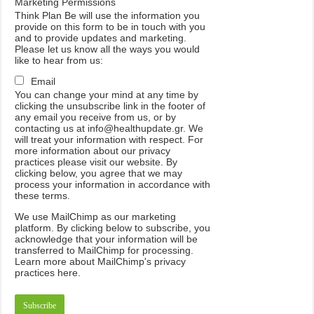
Marketing Permissions
Think Plan Be will use the information you
provide on this form to be in touch with you
and to provide updates and marketing.
Please let us know all the ways you would
like to hear from us:
Email
You can change your mind at any time by
clicking the unsubscribe link in the footer of
any email you receive from us, or by
contacting us at info@healthupdate.gr. We
will treat your information with respect. For
more information about our privacy
practices please visit our website. By
clicking below, you agree that we may
process your information in accordance with
these terms.
We
use
MailChimp
as
our
marketing
platform
.
By
clicking
below
to
subscribe
,
you
acknowledge
that
your
information
will
be
transferred
to
MailChimp
for
processing
.
Learn
more
about
MailChimp
'
s
privacy
practices
here
.