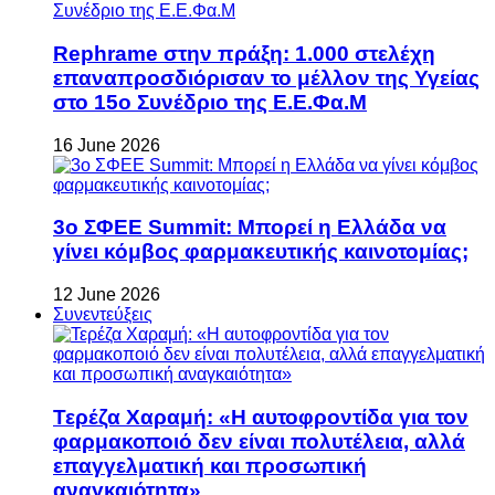
Rephrame στην πράξη: 1.000 στελέχη
επαναπροσδιόρισαν το μέλλον της Υγείας
στο 15ο Συνέδριο της Ε.Ε.Φα.Μ
16 June 2026
3ο ΣΦΕΕ Summit: Μπορεί η Ελλάδα να
γίνει κόμβος φαρμακευτικής καινοτομίας;
12 June 2026
Συνεντεύξεις
Τερέζα Χαραμή: «Η αυτοφροντίδα για τον
φαρμακοποιό δεν είναι πολυτέλεια, αλλά
επαγγελματική και προσωπική
αναγκαιότητα»