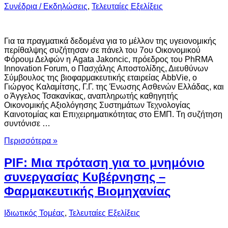
Συνέδρια / Εκδηλώσεις
,
Τελευταίες Εξελίξεις
Για τα πραγματικά δεδομένα για το μέλλον της υγειονομικής
περίθαλψης συζήτησαν σε πάνελ του 7ου Οικονομικού
Φόρουμ Δελφών η Agata Jakoncic, πρόεδρος του PhRMA
Innovation Forum, ο Πασχάλης Αποστολίδης, Διευθύνων
Σύμβουλος της βιοφαρμακευτικής εταιρείας AbbVie, ο
Γιώργος Καλαμίτσης, Γ.Γ. της Ένωσης Ασθενών Ελλάδας, και
ο Άγγελος Τσακανίκας, αναπληρωτής καθηγητής
Οικονομικής Αξιολόγησης Συστημάτων Τεχνολογίας
Καινοτομίας και Επιχειρηματικότητας στο ΕΜΠ. Τη συζήτηση
συντόνισε …
Περισσότερα »
PIF: Mια πρόταση για το μνημόνιο
συνεργασίας Κυβέρνησης –
Φαρμακευτικής Βιομηχανίας
Ιδιωτικός Τομέας
,
Τελευταίες Εξελίξεις