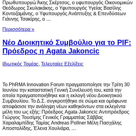
Πρωθυπουργώ Άκης Σκέρτσος, ο υφυπουργός Οικονομικών
Θεόδωρος Σκυλακάκης, ο Υφυπουργός Υγείας Βασίλης
Κοντοζαμάνης, ο Υφυπουργός Ανάπτυξης & Επενδύσεων
Γιάννης Τσακίρης, ο …
Περισσότερα »
Νέο Διοικητικό Συμβούλιο για το PIF:
Πρόεδρος η Agata Jakoncic
Ιδιωτικός Τομέας
,
Τελευταίες Εξελίξεις
To PhRMA Innovation Forum πραγματοποίησε την Τρίτη 30
Ιουνίου την καταστατική Γενική Συνέλευσή του, κατά την
οποία πραγματοποιήθηκε και η εκλογή νέου Διοικητικού
Συμβουλίου. Το Δ.Σ. συγκροτήθηκε σε σώμα και ομόφωνα
αποφάσισε την ανάληψη νέων καθηκόντων στα εκλεγέντα
μέλη του ως εξής: Πρόεδρος Agata Jakoncic Αντιπρόεδρος
Γιώργος Τουσίμης Γενικός Γραμματέας Σάββας
Χαραλαμπίδης Ταμίας Andreas Pollner Μέλη Πασχάλης
Αποστολίδης, Έλενα Χουλιάρα, …