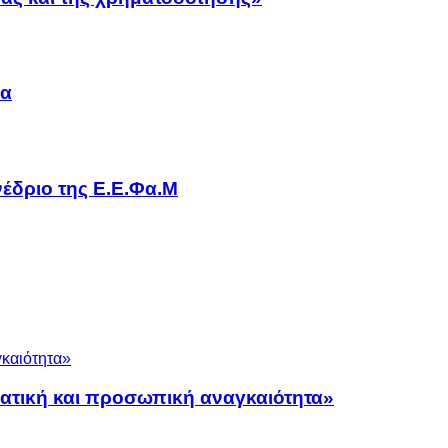
να
έδριο της Ε.Ε.Φα.Μ
ματική και προσωπική αναγκαιότητα»