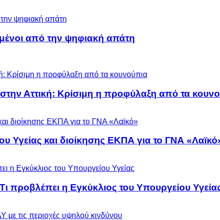
μένοι από την ψηφιακή απάτη
 στην Αττική: Κρίσιμη η προφύλαξη από τα κουν
ου Υγείας και διοίκησης ΕΚΠΑ για το ΓΝΑ «Λαϊκό
 Τι προβλέπει η Εγκύκλιος του Υπουργείου Υγεία