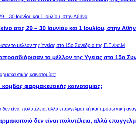
ίνο στις 29 – 30 Ιουνίου και 1 Ιουλίου, στην Αθή
προσδιόρισαν το μέλλον της Υγείας στο 15ο Συν
 κόμβος φαρμακευτικής καινοτομίας;
αρμακοποιό δεν είναι πολυτέλεια, αλλά επαγγελ