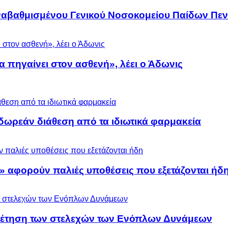
αναβαθμισμένου Γενικού Νοσοκομείου Παίδων Πεν
α πηγαίνει στον ασθενή», λέει ο Άδωνις
ωρεάν διάθεση από τα ιδιωτικά φαρμακεία
» αφορούν παλιές υποθέσεις που εξετάζονται ήδ
ρέτηση των στελεχών των Ενόπλων Δυνάμεων