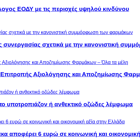
λογος ΕΟΔΥ με τις περιοχές υψηλού κινδύνου
ς συνεργασίας σχετικά με την κανονιστική συ
ς Επιτροπής Αξιολόγησης και Αποζημίωσης Φαρμ
 το υποτροπιάζον ή ανθεκτικό οζώδες λέμφωμα
α αποφέρει 6 ευρώ σε κοινωνική και οικονομική