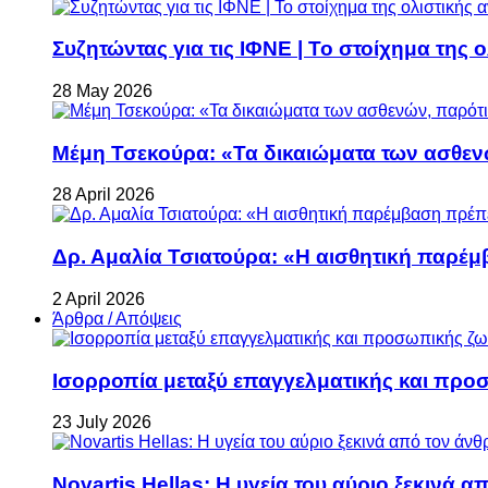
Συζητώντας για τις ΙΦΝΕ | Το στοίχημα της 
28 May 2026
Μέμη Τσεκούρα: «Τα δικαιώματα των ασθεν
28 April 2026
Δρ. Αμαλία Τσιατούρα: «Η αισθητική παρέμ
2 April 2026
Άρθρα / Απόψεις
Ισορροπία μεταξύ επαγγελματικής και προ
23 July 2026
Novartis Hellas: Η υγεία του αύριο ξεκινά