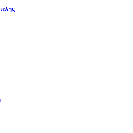
τέλης
η