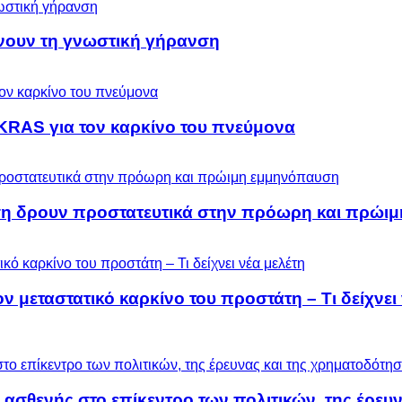
ύνουν τη γνωστική γήρανση
KRAS για τον καρκίνο του πνεύμονα
ση δρουν προστατευτικά στην πρόωρη και πρώι
μεταστατικό καρκίνο του προστάτη – Τι δείχνει 
 ασθενής στο επίκεντρο των πολιτικών, της έρευ