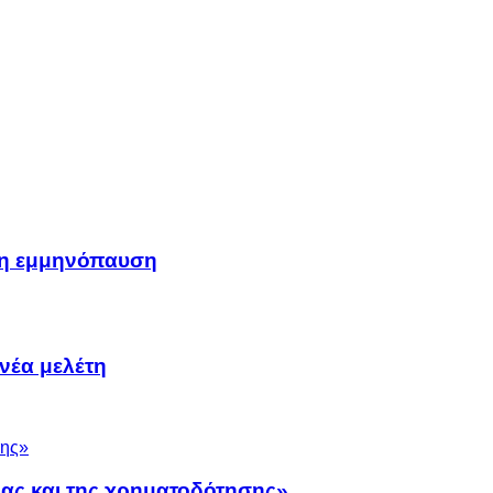
μη εμμηνόπαυση
νέα μελέτη
νας και της χρηματοδότησης»