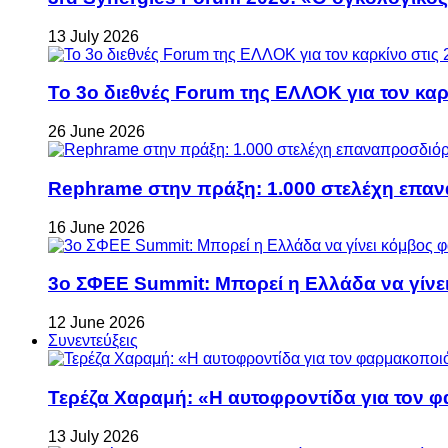
13 July 2026
Το 3ο διεθνές Forum της ΕΛΛΟΚ για τον καρκ
26 June 2026
Rephrame στην πράξη: 1.000 στελέχη επανα
16 June 2026
3ο ΣΦΕΕ Summit: Μπορεί η Ελλάδα να γίνει
12 June 2026
Συνεντεύξεις
Τερέζα Χαραμή: «Η αυτοφροντίδα για τον φ
13 July 2026