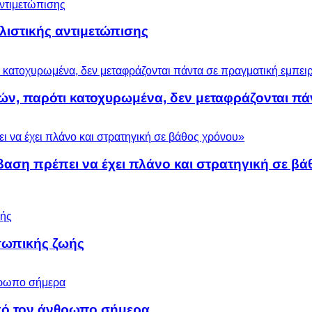
ολιστικής αντιμετώπισης
ών, παρότι κατοχυρωμένα, δεν μεταφράζονται πά
βαση πρέπει να έχει πλάνο και στρατηγική σε β
σωπικής ζωής
 από τον άνθρωπο σήμερα