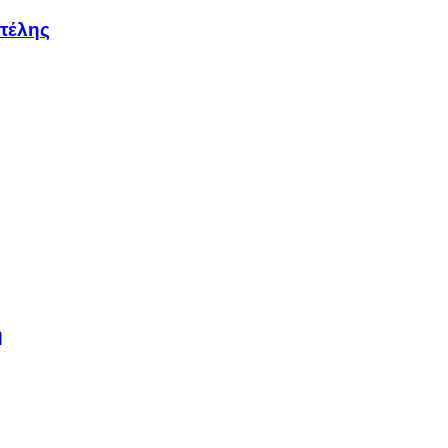
τέλης
η