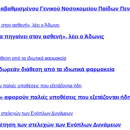
αναβαθμισμένου Γενικού Νοσοκομείου Παίδων Πεν
α πηγαίνει στον ασθενή», λέει ο Άδωνις
ωρεάν διάθεση από τα ιδιωτικά φαρμακεία
» αφορούν παλιές υποθέσεις που εξετάζονται ήδ
ρέτηση των στελεχών των Ενόπλων Δυνάμεων