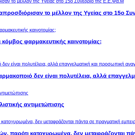
προσδιόρισαν το μέλλον της Υγείας στο 15ο Συν
 κόμβος φαρμακευτικής καινοτομίας;
αρμακοποιό δεν είναι πολυτέλεια, αλλά επαγγελ
ολιστικής αντιμετώπισης
ών, παρότι κατοχυρωμένα, δεν μεταφράζονται πά