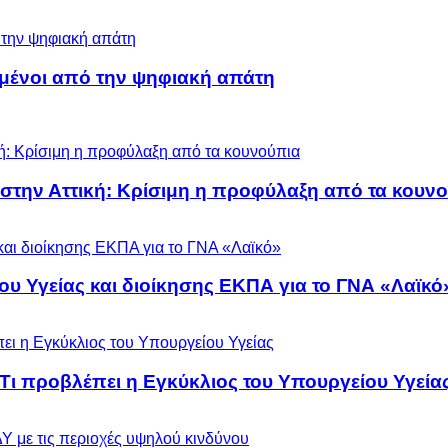
μένοι από την ψηφιακή απάτη
 στην Αττική: Κρίσιμη η προφύλαξη από τα κουν
ου Υγείας και διοίκησης ΕΚΠΑ για το ΓΝΑ «Λαϊκό
 Τι προβλέπει η Εγκύκλιος του Υπουργείου Υγεία