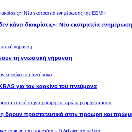
 δεν κάνει διακρίσεις»: Νέα εκστρατεία ενημέρω
ύνουν τη γνωστική γήρανση
KRAS για τον καρκίνο του πνεύμονα
ση δρουν προστατευτικά στην πρόωρη και πρώι