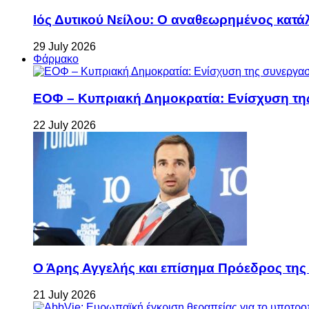
Ιός Δυτικού Νείλου: Ο αναθεωρημένος κατά
29 July 2026
Φάρμακο
ΕΟΦ – Κυπριακή Δημοκρατία: Ενίσχυση τη
22 July 2026
Ο Άρης Αγγελής και επίσημα Πρόεδρος τη
21 July 2026