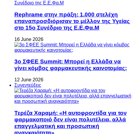
Rephrame στην πράξη: 1.000 στελέχη
επαναπροσδιόρισαν το μέλλον της Υγείας
στο 15ο Συνέδριο της Ε.Ε.Φα.Μ
16 June 2026
3ο ΣΦΕΕ Summit: Μπορεί η Ελλάδα να
γίνει κόμβος φαρμακευτικής καινοτομίας;
12 June 2026
Συνεντεύξεις
Τερέζα Χαραμή: «Η αυτοφροντίδα για τον
φαρμακοποιό δεν είναι πολυτέλεια, αλλά
επαγγελματική και προσωπική
αναγκαιότητα»