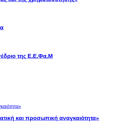
να
έδριο της Ε.Ε.Φα.Μ
ματική και προσωπική αναγκαιότητα»