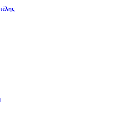
τέλης
η