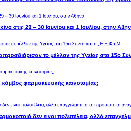
ίνο στις 29 – 30 Ιουνίου και 1 Ιουλίου, στην Αθή
προσδιόρισαν το μέλλον της Υγείας στο 15ο Συν
 κόμβος φαρμακευτικής καινοτομίας;
αρμακοποιό δεν είναι πολυτέλεια, αλλά επαγγελ