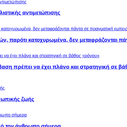
ολιστικής αντιμετώπισης
ών, παρότι κατοχυρωμένα, δεν μεταφράζονται πά
βαση πρέπει να έχει πλάνο και στρατηγική σε β
σωπικής ζωής
 από τον άνθρωπο σήμερα