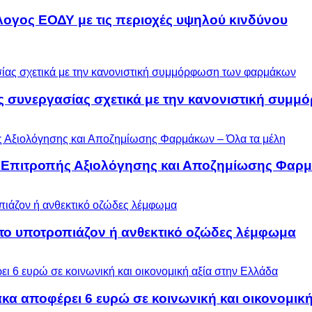
λογος ΕΟΔΥ με τις περιοχές υψηλού κινδύνου
ς συνεργασίας σχετικά με την κανονιστική συ
ς Επιτροπής Αξιολόγησης και Αποζημίωσης Φαρμ
 το υποτροπιάζον ή ανθεκτικό οζώδες λέμφωμα
α αποφέρει 6 ευρώ σε κοινωνική και οικονομική