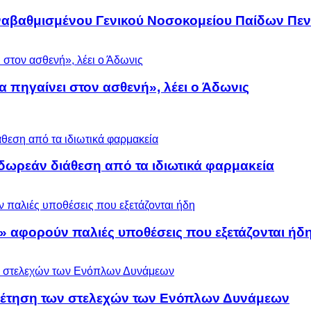
αναβαθμισμένου Γενικού Νοσοκομείου Παίδων Πεν
α πηγαίνει στον ασθενή», λέει ο Άδωνις
ωρεάν διάθεση από τα ιδιωτικά φαρμακεία
» αφορούν παλιές υποθέσεις που εξετάζονται ήδ
ρέτηση των στελεχών των Ενόπλων Δυνάμεων