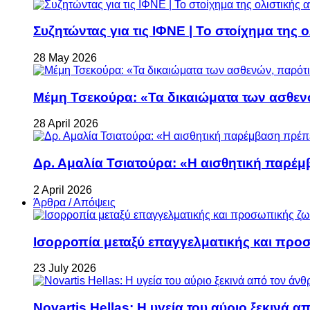
Συζητώντας για τις ΙΦΝΕ | Το στοίχημα της 
28 May 2026
Μέμη Τσεκούρα: «Τα δικαιώματα των ασθεν
28 April 2026
Δρ. Αμαλία Τσιατούρα: «Η αισθητική παρέμ
2 April 2026
Άρθρα / Απόψεις
Ισορροπία μεταξύ επαγγελματικής και προ
23 July 2026
Novartis Hellas: Η υγεία του αύριο ξεκινά