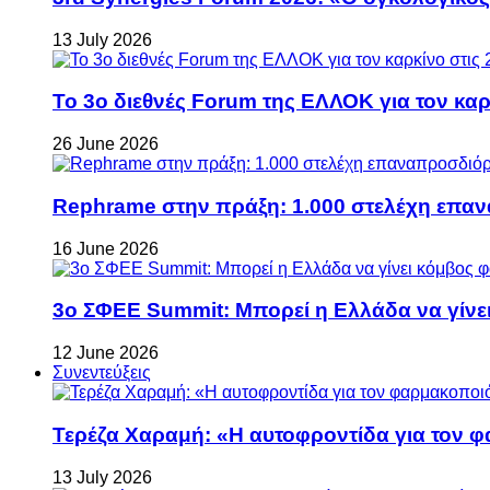
13 July 2026
Το 3ο διεθνές Forum της ΕΛΛΟΚ για τον καρκ
26 June 2026
Rephrame στην πράξη: 1.000 στελέχη επανα
16 June 2026
3ο ΣΦΕΕ Summit: Μπορεί η Ελλάδα να γίνει
12 June 2026
Συνεντεύξεις
Τερέζα Χαραμή: «Η αυτοφροντίδα για τον φ
13 July 2026