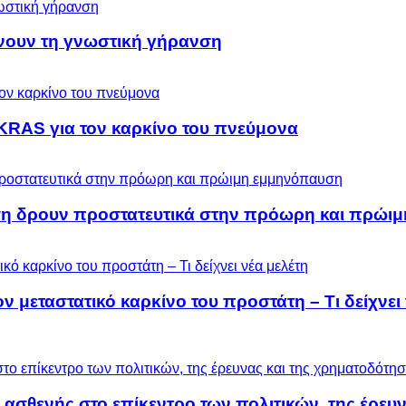
ύνουν τη γνωστική γήρανση
KRAS για τον καρκίνο του πνεύμονα
ση δρουν προστατευτικά στην πρόωρη και πρώι
μεταστατικό καρκίνο του προστάτη – Τι δείχνει 
 ασθενής στο επίκεντρο των πολιτικών, της έρευ