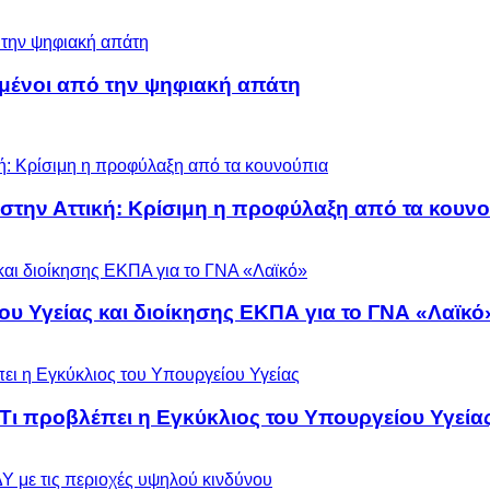
μένοι από την ψηφιακή απάτη
 στην Αττική: Κρίσιμη η προφύλαξη από τα κουν
ου Υγείας και διοίκησης ΕΚΠΑ για το ΓΝΑ «Λαϊκό
 Τι προβλέπει η Εγκύκλιος του Υπουργείου Υγεία