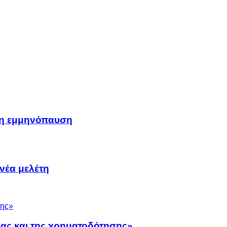
μη εμμηνόπαυση
νέα μελέτη
νας και της χρηματοδότησης»