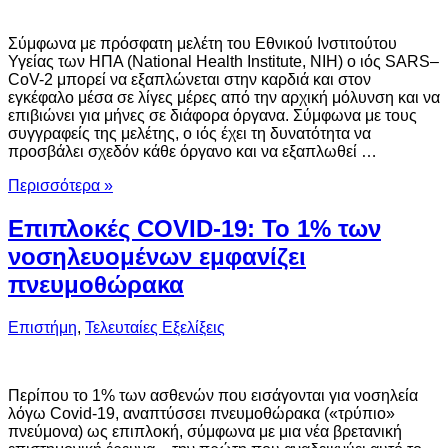
Σύμφωνα με πρόσφατη μελέτη του Εθνικού Ινστιτούτου
Υγείας των ΗΠΑ (National Health Institute, NIH) ο ιός SARS–
CoV-2 μπορεί να εξαπλώνεται στην καρδιά και στον
εγκέφαλο μέσα σε λίγες μέρες από την αρχική μόλυνση και να
επιβιώνει για μήνες σε διάφορα όργανα. Σύμφωνα με τους
συγγραφείς της μελέτης, ο ιός έχει τη δυνατότητα να
προσβάλει σχεδόν κάθε όργανο και να εξαπλωθεί …
Περισσότερα »
Επιπλοκές COVID-19: Το 1% των
νοσηλευομένων εμφανίζει
πνευμοθώρακα
Επιστήμη
,
Τελευταίες Εξελίξεις
Περίπου το 1% των ασθενών που εισάγονται για νοσηλεία
λόγω Covid-19, αναπτύσσει πνευμοθώρακα («τρύπιο»
πνεύμονα) ως επιπλοκή, σύμφωνα με μια νέα βρετανική