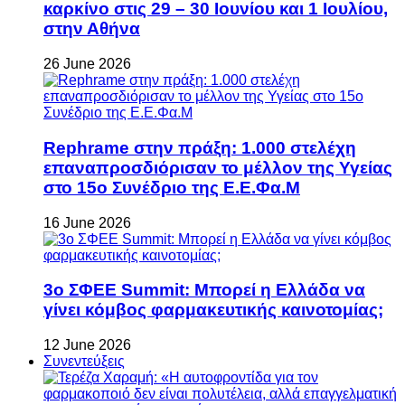
καρκίνο στις 29 – 30 Ιουνίου και 1 Ιουλίου,
στην Αθήνα
26 June 2026
Rephrame στην πράξη: 1.000 στελέχη
επαναπροσδιόρισαν το μέλλον της Υγείας
στο 15ο Συνέδριο της Ε.Ε.Φα.Μ
16 June 2026
3ο ΣΦΕΕ Summit: Μπορεί η Ελλάδα να
γίνει κόμβος φαρμακευτικής καινοτομίας;
12 June 2026
Συνεντεύξεις