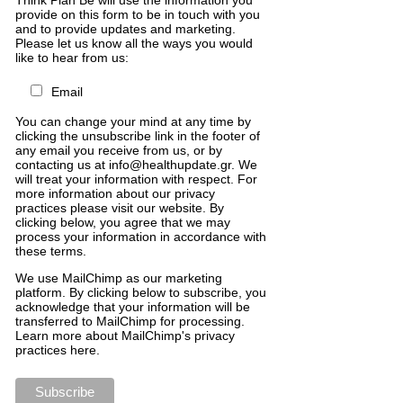
Think Plan Be will use the information you
provide on this form to be in touch with you
and to provide updates and marketing.
Please let us know all the ways you would
like to hear from us:
Email
You can change your mind at any time by
clicking the unsubscribe link in the footer of
any email you receive from us, or by
contacting us at info@healthupdate.gr. We
will treat your information with respect. For
more information about our privacy
practices please visit our website. By
clicking below, you agree that we may
process your information in accordance with
these terms.
We
use
MailChimp
as
our
marketing
platform
.
By
clicking
below
to
subscribe
,
you
acknowledge
that
your
information
will
be
transferred
to
MailChimp
for
processing
.
Learn
more
about
MailChimp
'
s
privacy
practices
here
.