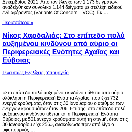
Δεκεμβρίου 2021. Από τον έλεγχο των 1.173 δειγμάτων,
αναδείχθηκαν συνολικά 1.144 δείγματα με στελέχη ειδικού
ενδιαφέροντος (Variants Of Concern – VOC). Εκ …
Περισσότερα »
Νίκος Χαρδαλιάς: Στο επίπεδο πολύ
αυξημένου κινδύνου από αύριο οι
Περιφερειακές Ενότητες Αχαΐας και
Εύβοιας
Τελευταίες Εξελίξεις
,
Υπουργείο
«Στο επίπεδο πολύ αυξημένου κινδύνου τίθεται από αύριο
ολόκληρη η Περιφερειακή Ενότητα Αχαΐας, που έχει 732
ενεργά κρούσματα, όταν στις 30 Ιανουαρίου ο αριθμός των
ενεργών κρουσμάτων ήταν 206. Επίσης, στο επίπεδο πολύ
αυξημένου κινδύνου τίθεται και η Περιφερειακή Ενότητα
Εύβοιας, με 501 ενεργά κρούσματα αυτή τη στιγμή, όταν στις
30 Ιανουαρίου είχε 256», ανακοίνωσε πριν από λίγο ο
υφυπουργός …