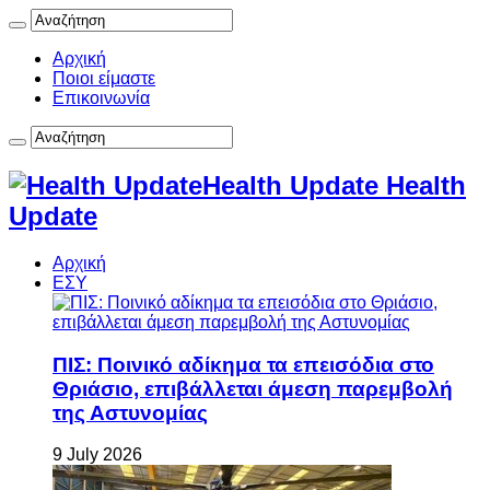
Αρχική
Ποιοι είμαστε
Επικοινωνία
Health Update Health
Update
Αρχική
ΕΣΥ
ΠΙΣ: Ποινικό αδίκημα τα επεισόδια στο
Θριάσιο, επιβάλλεται άμεση παρεμβολή
της Αστυνομίας
9 July 2026