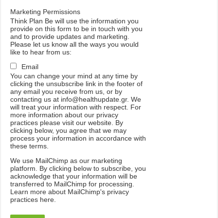
Marketing Permissions
Think Plan Be will use the information you
provide on this form to be in touch with you
and to provide updates and marketing.
Please let us know all the ways you would
like to hear from us:
Email
You can change your mind at any time by
clicking the unsubscribe link in the footer of
any email you receive from us, or by
contacting us at info@healthupdate.gr. We
will treat your information with respect. For
more information about our privacy
practices please visit our website. By
clicking below, you agree that we may
process your information in accordance with
these terms.
We
use
MailChimp
as
our
marketing
platform
.
By
clicking
below
to
subscribe
,
you
acknowledge
that
your
information
will
be
transferred
to
MailChimp
for
processing
.
Learn
more
about
MailChimp
'
s
privacy
practices
here
.