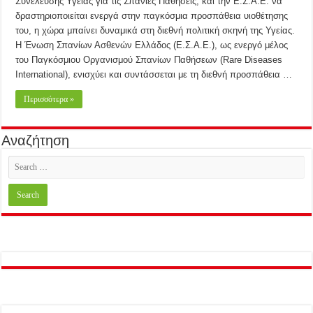
Συνέλευσης Υγείας για τις Σπάνιες Παθήσεις, και την Ε.Σ.Α.Ε. να
δραστηριοποιείται ενεργά στην παγκόσμια προσπάθεια υιοθέτησης
του, η χώρα μπαίνει δυναμικά στη διεθνή πολιτική σκηνή της Υγείας.
Η Ένωση Σπανίων Ασθενών Ελλάδος (Ε.Σ.Α.Ε.), ως ενεργό μέλος
του Παγκόσμιου Οργανισμού Σπανίων Παθήσεων (Rare Diseases
International), ενισχύει και συντάσσεται με τη διεθνή προσπάθεια …
Περισσότερα »
Αναζήτηση