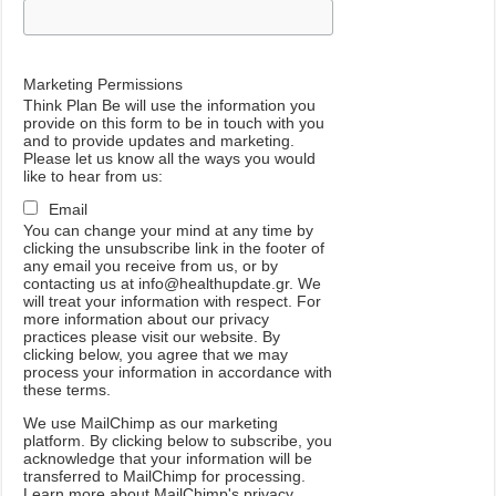
Marketing Permissions
Think Plan Be will use the information you
provide on this form to be in touch with you
and to provide updates and marketing.
Please let us know all the ways you would
like to hear from us:
Email
You can change your mind at any time by
clicking the unsubscribe link in the footer of
any email you receive from us, or by
contacting us at info@healthupdate.gr. We
will treat your information with respect. For
more information about our privacy
practices please visit our website. By
clicking below, you agree that we may
process your information in accordance with
these terms.
We
use
MailChimp
as
our
marketing
platform
.
By
clicking
below
to
subscribe
,
you
acknowledge
that
your
information
will
be
transferred
to
MailChimp
for
processing
.
Learn
more
about
MailChimp
'
s
privacy