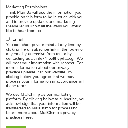
Marketing Permissions
Think Plan Be will use the information you
provide on this form to be in touch with you
and to provide updates and marketing.
Please let us know all the ways you would
like to hear from us:
Email
You can change your mind at any time by
clicking the unsubscribe link in the footer of
any email you receive from us, or by
contacting us at info@healthupdate.gr. We
will treat your information with respect. For
more information about our privacy
practices please visit our website. By
clicking below, you agree that we may
process your information in accordance with
these terms.
We
use
MailChimp
as
our
marketing
platform
.
By
clicking
below
to
subscribe
,
you
acknowledge
that
your
information
will
be
transferred
to
MailChimp
for
processing
.
Learn
more
about
MailChimp
'
s
privacy
practices
here
.