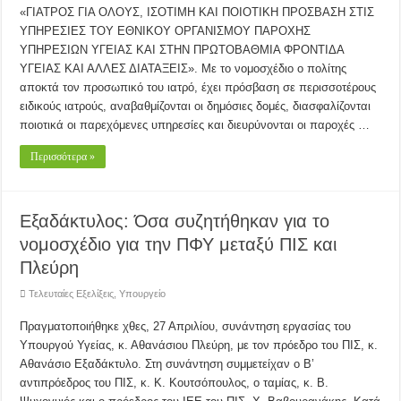
«ΓΙΑΤΡΟΣ ΓΙΑ ΟΛΟΥΣ, ΙΣΟΤΙΜΗ ΚΑΙ ΠΟΙΟΤΙΚΗ ΠΡΟΣΒΑΣΗ ΣΤΙΣ
ΥΠΗΡEΣΙΕΣ ΤΟΥ EΘΝΙΚΟΥ ΟΡΓΑΝΙΣΜΟΥ ΠΑΡΟΧΗΣ
ΥΠΗΡΕΣΙΩΝ ΥΓΕΙΑΣ ΚΑΙ ΣΤΗΝ ΠΡΩΤΟΒΑΘΜΙΑ ΦΡΟΝΤΙΔΑ
ΥΓΕΙΑΣ ΚΑΙ ΑΛΛΕΣ ΔΙΑΤΑΞΕΙΣ». Με το νομοσχέδιο ο πολίτης
αποκτά τον προσωπικό του ιατρό, έχει πρόσβαση σε περισσοτέρους
ειδικούς ιατρούς, αναβαθμίζονται οι δημόσιες δομές, διασφαλίζονται
ποιοτικά οι παρεχόμενες υπηρεσίες και διευρύνονται οι παροχές …
Περισσότερα »
Εξαδάκτυλος: Όσα συζητήθηκαν για το
νομοσχέδιο για την ΠΦΥ μεταξύ ΠΙΣ και
Πλεύρη
Τελευταίες Εξελίξεις
,
Υπουργείο
Πραγματοποιήθηκε χθες, 27 Απριλίου, συνάντηση εργασίας του
Υπουργού Υγείας, κ. Αθανάσιου Πλεύρη, με τον πρόεδρο του ΠΙΣ, κ.
Αθανάσιο Εξαδάκτυλο. Στη συνάντηση συμμετείχαν ο Β’
αντιπρόεδρος του ΠΙΣ, κ. Κ. Κουτσόπουλος, ο ταμίας, κ. Β.