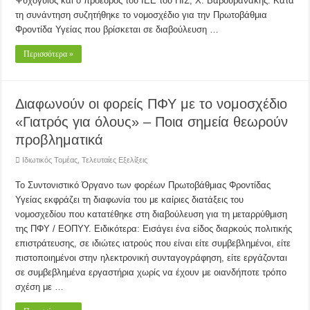
Ψυχογυιός και ο πρόεδρος του ΙΕΕ του ΠΙΣ, Χ. Βαβουρανάκης. Κατά
τη συνάντηση συζητήθηκε το νομοσχέδιο για την Πρωτοβάθμια
Φροντίδα Υγείας που βρίσκεται σε διαβούλευση …
Περισσότερα »
Διαφωνούν οι φορείς ΠΦΥ με το νομοσχέδιο
«Γιατρός για όλους» – Ποια σημεία θεωρούν
προβληματικά
Ιδιωτικός Τομέας
,
Τελευταίες Εξελίξεις
Το Συντονιστικό Όργανο των φορέων Πρωτοβάθμιας Φροντίδας
Υγείας εκφράζει τη διαφωνία του με καίριες διατάξεις του
νομοσχεδίου που κατατέθηκε στη διαβούλευση για τη μεταρρύθμιση
της ΠΦΥ / ΕΟΠΥΥ. Ειδικότερα: Εισάγει ένα είδος διαρκούς πολιτικής
επιστράτευσης, σε ιδιώτες ιατρούς που είναι είτε συμβεβλημένοι, είτε
πιστοποιημένοι στην ηλεκτρονική συνταγογράφηση, είτε εργάζονται
σε συμβεβλημένα εργαστήρια χωρίς να έχουν με οιανδήποτε τρόπο
σχέση με …