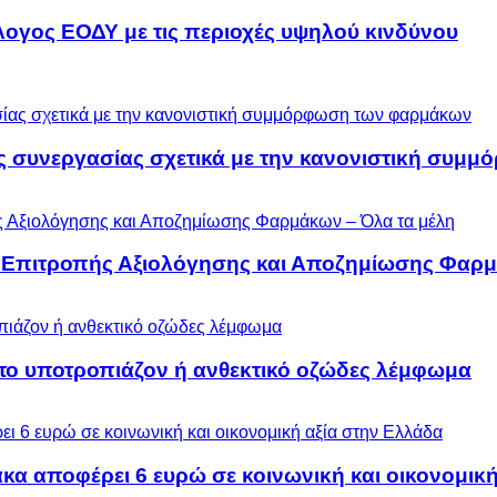
λογος ΕΟΔΥ με τις περιοχές υψηλού κινδύνου
ς συνεργασίας σχετικά με την κανονιστική συ
ς Επιτροπής Αξιολόγησης και Αποζημίωσης Φαρμ
 το υποτροπιάζον ή ανθεκτικό οζώδες λέμφωμα
α αποφέρει 6 ευρώ σε κοινωνική και οικονομική