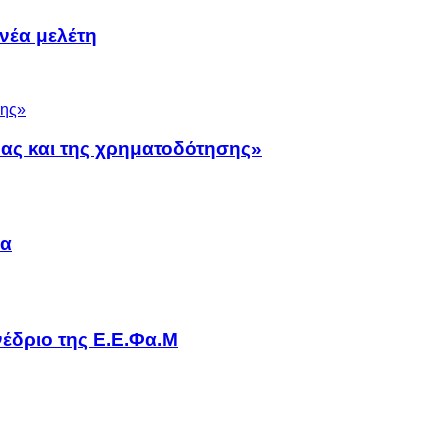
νέα μελέτη
νας και της χρηματοδότησης»
να
έδριο της Ε.Ε.Φα.Μ