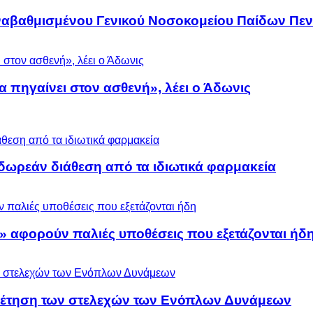
αναβαθμισμένου Γενικού Νοσοκομείου Παίδων Πεν
α πηγαίνει στον ασθενή», λέει ο Άδωνις
ωρεάν διάθεση από τα ιδιωτικά φαρμακεία
» αφορούν παλιές υποθέσεις που εξετάζονται ήδ
ρέτηση των στελεχών των Ενόπλων Δυνάμεων