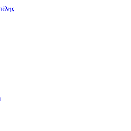
τέλης
η