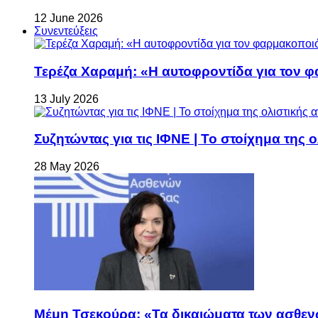
12 June 2026
Συνεντεύξεις
Τερέζα Χαραμή: «Η αυτοφροντίδα για τον φ
13 July 2026
Συζητώντας για τις ΙΦΝΕ | Το στοίχημα της 
28 May 2026
Μέμη Τσεκούρα: «Τα δικαιώματα των ασθεν