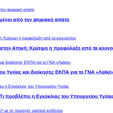
μένοι από την ψηφιακή απάτη
 στην Αττική: Κρίσιμη η προφύλαξη από τα κουν
ου Υγείας και διοίκησης ΕΚΠΑ για το ΓΝΑ «Λαϊκό
 Τι προβλέπει η Εγκύκλιος του Υπουργείου Υγεία