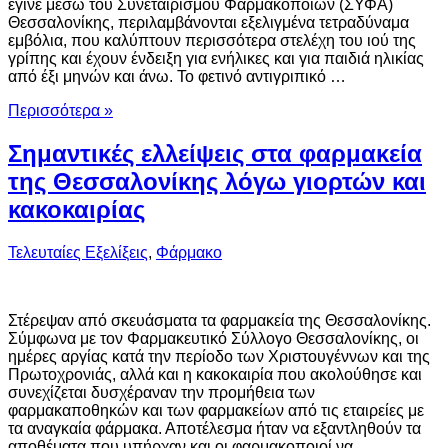
έγινε μέσω του Συνεταιρισμού Φαρμακοποιών (ΣΥΦΑ)
Θεσσαλονίκης, περιλαμβάνονται εξελιγμένα τετραδύναμα
εμβόλια, που καλύπτουν περισσότερα στελέχη του ιού της
γρίπης και έχουν ένδειξη για ενήλικες και για παιδιά ηλικίας
από έξι μηνών και άνω. Το φετινό αντιγριπικό …
Περισσότερα »
Σημαντικές ελλείψεις στα φαρμακεία
της Θεσσαλονίκης λόγω γιορτών και
κακοκαιρίας
Τελευταίες Εξελίξεις
,
Φάρμακο
Στέρεψαν από σκευάσματα τα φαρμακεία της Θεσσαλονίκης.
Σύμφωνα με τον Φαρμακευτικό Σύλλογο Θεσσαλονίκης, οι
ημέρες αργίας κατά την περίοδο των Χριστουγέννων και της
Πρωτοχρονιάς, αλλά και η κακοκαιρία που ακολούθησε και
συνεχίζεται δυσχέραναν την προμήθεια των
φαρμακαποθηκών και των φαρμακείων από τις εταιρείες με
τα αναγκαία φάρμακα. Αποτέλεσμα ήταν να εξαντληθούν τα
αποθέματα που υπήρχαν και οι φαρμακοποιοί να…