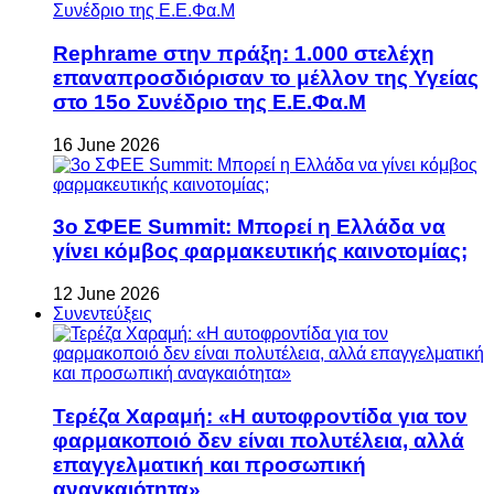
Rephrame στην πράξη: 1.000 στελέχη
επαναπροσδιόρισαν το μέλλον της Υγείας
στο 15ο Συνέδριο της Ε.Ε.Φα.Μ
16 June 2026
3ο ΣΦΕΕ Summit: Μπορεί η Ελλάδα να
γίνει κόμβος φαρμακευτικής καινοτομίας;
12 June 2026
Συνεντεύξεις
Τερέζα Χαραμή: «Η αυτοφροντίδα για τον
φαρμακοποιό δεν είναι πολυτέλεια, αλλά
επαγγελματική και προσωπική
αναγκαιότητα»