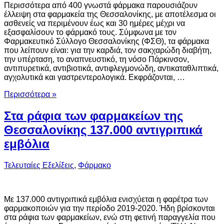
Περισσότερα από 400 γνωστά φάρμακα παρουσιάζουν
έλλειψη στα φαρμακεία της Θεσσαλονίκης, με αποτέλεσμα οι
ασθενείς να περιμένουν έως και 30 ημέρες μέχρι να
εξασφαλίσουν το φάρμακό τους. Σύμφωνα με τον
Φαρμακευτικό Σύλλογο Θεσσαλονίκης (ΦΣΘ), τα φάρμακα
που λείπουν είναι: για την καρδιά, τον σακχαρώδη διαβήτη,
την υπέρταση, το αναπνευστικό, τη νόσο Πάρκινσον,
αντιπυρετικά, αντιβιοτικά, αντιφλεγμονώδη, αντικαταθλιπτικά,
αγχολυτικά και γαστρεντερολογικά. Εκφράζονται, …
Περισσότερα »
Στα ράφια των φαρμακείων της
Θεσσαλονίκης 137.000 αντιγριπικά
εμβόλια
Τελευταίες Εξελίξεις
,
Φάρμακο
Με 137.000 αντιγριπικά εμβόλια ενισχύεται η φαρέτρα των
φαρμακοποιών για την περίοδο 2019-2020. Ήδη βρίσκονται
στα ράφια των φαρμακείων, ενώ στη φετινή παραγγελία που