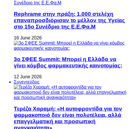
Rephrame στην πράξη: 1.000 στελέχη
επαναπροσδιόρισαν το μέλλον της Υγείας
στο 15ο Συνέδριο της Ε.Ε.Φα.Μ
16 June 2026
3ο ΣΦΕΕ Summit: Μπορεί η Ελλάδα να
γίνει κόμβος φαρμακευτικής καινοτομίας;
12 June 2026
Συνεντεύξεις
Τερέζα Χαραμή: «Η αυτοφροντίδα για τον
φαρμακοποιό δεν είναι πολυτέλεια, αλλά
επαγγελματική και προσωπική
αναγκαιότητα»