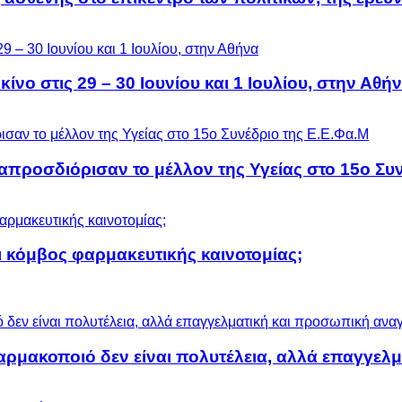
ίνο στις 29 – 30 Ιουνίου και 1 Ιουλίου, στην Αθή
προσδιόρισαν το μέλλον της Υγείας στο 15ο Συν
 κόμβος φαρμακευτικής καινοτομίας;
αρμακοποιό δεν είναι πολυτέλεια, αλλά επαγγελ