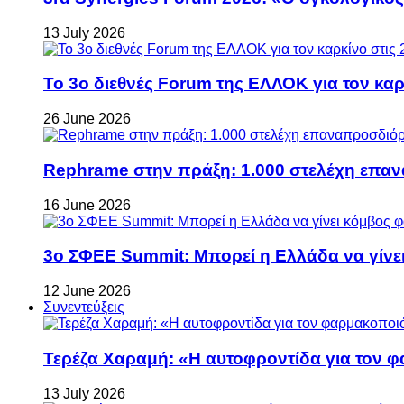
13 July 2026
Το 3ο διεθνές Forum της ΕΛΛΟΚ για τον καρκ
26 June 2026
Rephrame στην πράξη: 1.000 στελέχη επανα
16 June 2026
3ο ΣΦΕΕ Summit: Μπορεί η Ελλάδα να γίνει
12 June 2026
Συνεντεύξεις
Τερέζα Χαραμή: «Η αυτοφροντίδα για τον φ
13 July 2026