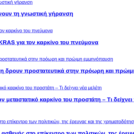
ύνουν τη γνωστική γήρανση
KRAS για τον καρκίνο του πνεύμονα
ση δρουν προστατευτικά στην πρόωρη και πρώι
μεταστατικό καρκίνο του προστάτη – Τι δείχνει 
 ασθενής στο επίκεντρο των πολιτικών, της έρευ