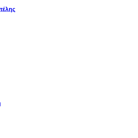
τέλης
η