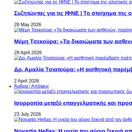
Συζητώντας για τις ΙΦΝΕ | Το στοίχημα της 
28 May 2026
Μέμη Τσεκούρα: «Τα δικαιώματα των ασθεν
28 April 2026
Δρ. Αμαλία Τσιατούρα: «Η αισθητική παρέμ
2 April 2026
Άρθρα / Απόψεις
Ισορροπία μεταξύ επαγγελματικής και προ
23 July 2026
Novartis Hellas: Η υγεία του αύριο ξεκινά