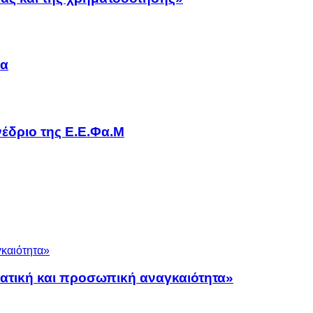
να
έδριο της Ε.Ε.Φα.Μ
ματική και προσωπική αναγκαιότητα»