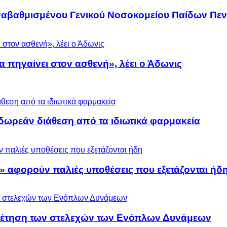
αναβαθμισμένου Γενικού Νοσοκομείου Παίδων Πεν
α πηγαίνει στον ασθενή», λέει ο Άδωνις
ωρεάν διάθεση από τα ιδιωτικά φαρμακεία
» αφορούν παλιές υποθέσεις που εξετάζονται ήδ
ρέτηση των στελεχών των Ενόπλων Δυνάμεων