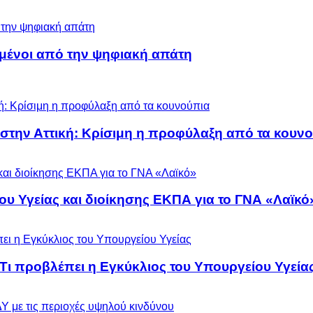
μένοι από την ψηφιακή απάτη
 στην Αττική: Κρίσιμη η προφύλαξη από τα κουν
ου Υγείας και διοίκησης ΕΚΠΑ για το ΓΝΑ «Λαϊκό
 Τι προβλέπει η Εγκύκλιος του Υπουργείου Υγεία