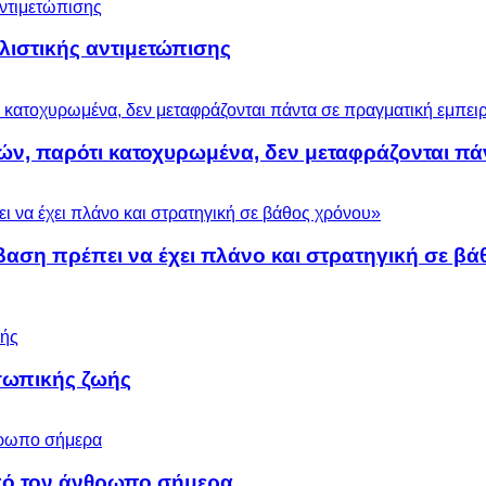
ολιστικής αντιμετώπισης
ών, παρότι κατοχυρωμένα, δεν μεταφράζονται πά
βαση πρέπει να έχει πλάνο και στρατηγική σε β
σωπικής ζωής
 από τον άνθρωπο σήμερα