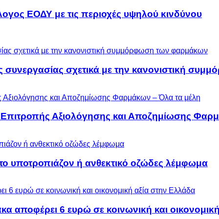
λογος ΕΟΔΥ με τις περιοχές υψηλού κινδύνου
ς συνεργασίας σχετικά με την κανονιστική συ
ς Επιτροπής Αξιολόγησης και Αποζημίωσης Φαρμ
 το υποτροπιάζον ή ανθεκτικό οζώδες λέμφωμα
α αποφέρει 6 ευρώ σε κοινωνική και οικονομική