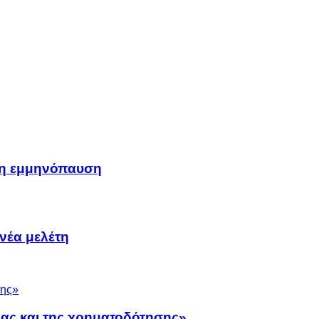
μη εμμηνόπαυση
νέα μελέτη
νας και της χρηματοδότησης»