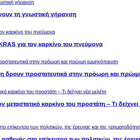
ύνουν τη γνωστική γήρανση
KRAS για τον καρκίνο του πνεύμονα
ση δρουν προστατευτικά στην πρόωρη και πρώι
μεταστατικό καρκίνο του προστάτη – Τι δείχνει 
 ασθενής στο επίκεντρο των πολιτικών, της έρευ