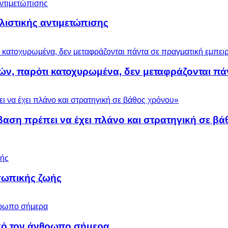
ολιστικής αντιμετώπισης
ών, παρότι κατοχυρωμένα, δεν μεταφράζονται πά
βαση πρέπει να έχει πλάνο και στρατηγική σε β
σωπικής ζωής
 από τον άνθρωπο σήμερα