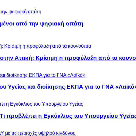
μένοι από την ψηφιακή απάτη
 στην Αττική: Κρίσιμη η προφύλαξη από τα κουν
ου Υγείας και διοίκησης ΕΚΠΑ για το ΓΝΑ «Λαϊκό
 Τι προβλέπει η Εγκύκλιος του Υπουργείου Υγεία