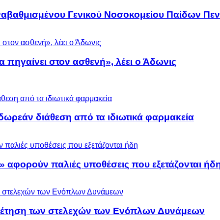
αναβαθμισμένου Γενικού Νοσοκομείου Παίδων Πεν
α πηγαίνει στον ασθενή», λέει ο Άδωνις
ωρεάν διάθεση από τα ιδιωτικά φαρμακεία
» αφορούν παλιές υποθέσεις που εξετάζονται ήδ
ρέτηση των στελεχών των Ενόπλων Δυνάμεων