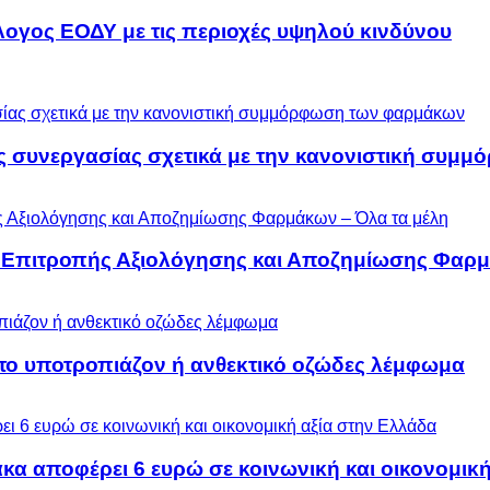
λογος ΕΟΔΥ με τις περιοχές υψηλού κινδύνου
ς συνεργασίας σχετικά με την κανονιστική συ
ς Επιτροπής Αξιολόγησης και Αποζημίωσης Φαρμ
 το υποτροπιάζον ή ανθεκτικό οζώδες λέμφωμα
α αποφέρει 6 ευρώ σε κοινωνική και οικονομική