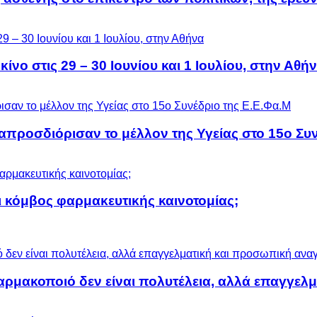
ίνο στις 29 – 30 Ιουνίου και 1 Ιουλίου, στην Αθή
προσδιόρισαν το μέλλον της Υγείας στο 15ο Συν
 κόμβος φαρμακευτικής καινοτομίας;
αρμακοποιό δεν είναι πολυτέλεια, αλλά επαγγελ