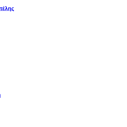
τέλης
η