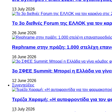
13 July 2026
Το 3ο διεθνές Forum της ΕΛΛΟΚ για τον καρκ
26 June 2026
Rephrame στην πράξη: 1.000 στελέχη επανα
16 June 2026
3ο ΣΦΕΕ Summit: Μπορεί η Ελλάδα να γίνει
12 June 2026
Συνεντεύξεις
Τερέζα Χαραμή: «Η αυτοφροντίδα για τον φ
13 July 2026