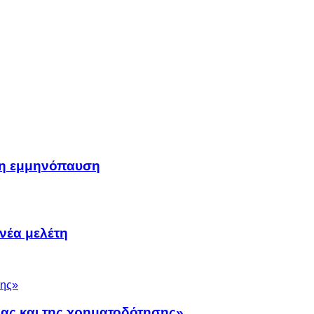
μη εμμηνόπαυση
νέα μελέτη
νας και της χρηματοδότησης»