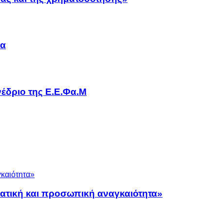
να
έδριο της Ε.Ε.Φα.Μ
ματική και προσωπική αναγκαιότητα»