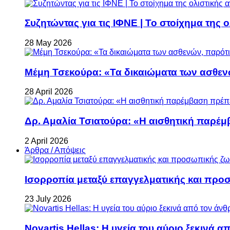
Συζητώντας για τις ΙΦΝΕ | Το στοίχημα της 
28 May 2026
Μέμη Τσεκούρα: «Τα δικαιώματα των ασθεν
28 April 2026
Δρ. Αμαλία Τσιατούρα: «Η αισθητική παρέμ
2 April 2026
Άρθρα / Απόψεις
Ισορροπία μεταξύ επαγγελματικής και προ
23 July 2026
Novartis Hellas: Η υγεία του αύριο ξεκινά