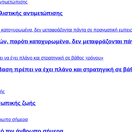
ολιστικής αντιμετώπισης
ών, παρότι κατοχυρωμένα, δεν μεταφράζονται πά
βαση πρέπει να έχει πλάνο και στρατηγική σε β
σωπικής ζωής
 από τον άνθρωπο σήμερα