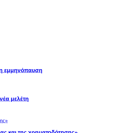
μη εμμηνόπαυση
νέα μελέτη
νας και της χρηματοδότησης»