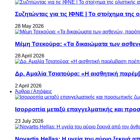
Συζητώντας για τις ΙΦΝΕ | Το στοίχημα της 
28 May 2026
Μέμη Τσεκούρα: «Τα δικαιώματα των ασθεν
28 April 2026
Δρ. Αμαλία Τσιατούρα: «Η αισθητική παρέμ
2 April 2026
Άρθρα / Απόψεις
Ισορροπία μεταξύ επαγγελματικής και προ
23 July 2026
Novartis Hellas: Η υγεία του αύριο ξεκινά