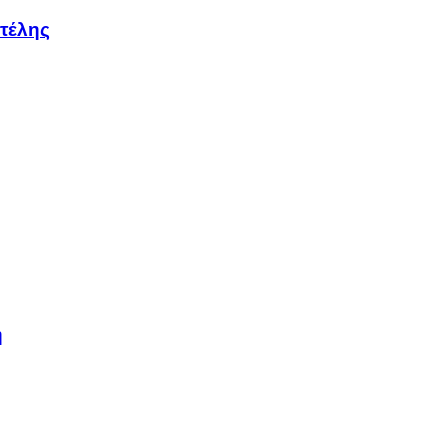
τέλης
η