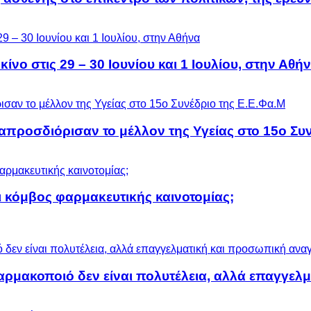
ίνο στις 29 – 30 Ιουνίου και 1 Ιουλίου, στην Αθή
προσδιόρισαν το μέλλον της Υγείας στο 15ο Συν
 κόμβος φαρμακευτικής καινοτομίας;
αρμακοποιό δεν είναι πολυτέλεια, αλλά επαγγελ