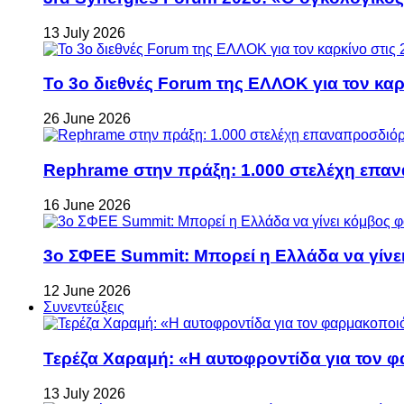
13 July 2026
Το 3ο διεθνές Forum της ΕΛΛΟΚ για τον καρκ
26 June 2026
Rephrame στην πράξη: 1.000 στελέχη επανα
16 June 2026
3ο ΣΦΕΕ Summit: Μπορεί η Ελλάδα να γίνει
12 June 2026
Συνεντεύξεις
Τερέζα Χαραμή: «Η αυτοφροντίδα για τον φ
13 July 2026