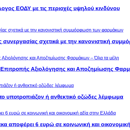
λογος ΕΟΔΥ με τις περιοχές υψηλού κινδύνου
ς συνεργασίας σχετικά με την κανονιστική συ
ς Επιτροπής Αξιολόγησης και Αποζημίωσης Φαρμ
 το υποτροπιάζον ή ανθεκτικό οζώδες λέμφωμα
α αποφέρει 6 ευρώ σε κοινωνική και οικονομική