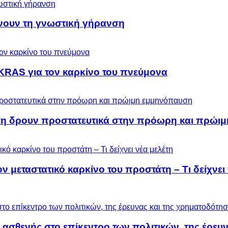
ύνουν τη γνωστική γήρανση
KRAS για τον καρκίνο του πνεύμονα
ση δρουν προστατευτικά στην πρόωρη και πρώι
μεταστατικό καρκίνο του προστάτη – Τι δείχνει 
 ασθενής στο επίκεντρο των πολιτικών, της έρευ