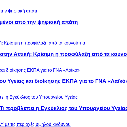
μένοι από την ψηφιακή απάτη
 στην Αττική: Κρίσιμη η προφύλαξη από τα κουν
ου Υγείας και διοίκησης ΕΚΠΑ για το ΓΝΑ «Λαϊκό
 Τι προβλέπει η Εγκύκλιος του Υπουργείου Υγεία