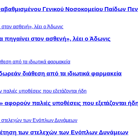
αναβαθμισμένου Γενικού Νοσοκομείου Παίδων Πεν
α πηγαίνει στον ασθενή», λέει ο Άδωνις
ωρεάν διάθεση από τα ιδιωτικά φαρμακεία
» αφορούν παλιές υποθέσεις που εξετάζονται ήδ
ρέτηση των στελεχών των Ενόπλων Δυνάμεων