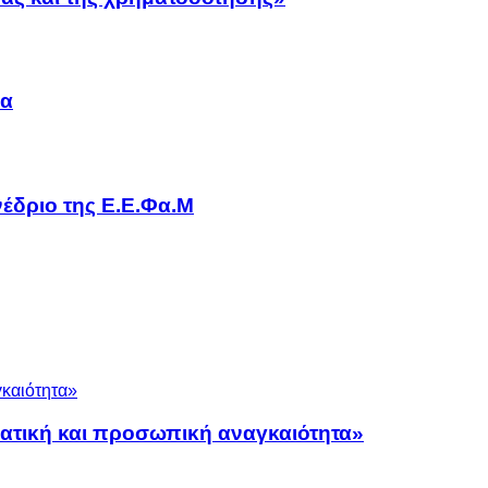
να
έδριο της Ε.Ε.Φα.Μ
ματική και προσωπική αναγκαιότητα»